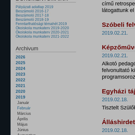
című retrospek
Pályázati adatlap 2019
látogattunk el
Beszámoló 2016-17
Beszámoló 2017-18
Beszámoló 2018-19
Szóbeli fe
Fenntarthatósági témahét 2019
Ökoiskola munkaterv 2019-2020
Ökoiskola munkaterv 2020-2021
2019.02.21.
Ökoiskola munkaterv 2021-2022
Képzőművés
Archivum
2019.02.21.
2026
2025
Alkotó pedagó
2024
felvonultató ki
2023
programsoroz
2022
2021
Egyházi tá
2020
2019
2019.02.18.
Január
Tisztelt Szülő
Február
Március
Április
Álláshirde
Május
Június
2019.02.18.