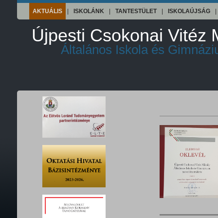
AKTUÁLIS
|
ISKOLÁNK
|
TANTESTÜLET
|
ISKOLAÚJSÁG
|
Újpesti Csokonai Vitéz 
Általános Iskola és Gimnáz