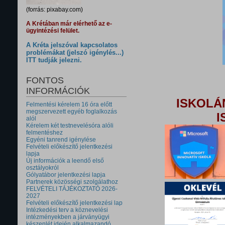
(forrás: pixabay.com)
A Krétában már elérhető az e-
ügyintézési felület.
A Kréta jelszóval kapcsolatos
problémákat (jelszó igénylés...)
ITT tudják jelezni.
FONTOS
INFORMÁCIÓK
ISKOLÁ
Felmentési kérelem 16 óra előtt
megszervezett egyéb foglalkozás
I
alól
Kérelem két testnevelésóra alóli
felmentéshez
Egyéni tanrend igénylése
Felvételi előkészítő jelentkezési
lapja
Új információk a leendő első
osztályokról
Gólyatábor jelentkezési lapja
Partnerek közösségi szolgálathoz
FELVÉTELI TÁJÉKOZTATÓ 2026-
2027
Felvételi előkészítő jelentkezési lap
Intézkedési terv a köznevelési
intézményekben a járványügyi
készenlét idején alkalmazandó