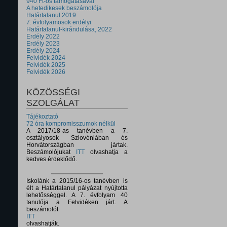
940 Ft-os támogatásával
A hetedikesek beszámolója
Határtalanul 2019
7. évfolyamosok erdélyi
Határtalanul-kirándulása, 2022
Erdély 2022
Erdély 2023
Erdély 2024
Felvidék 2024
Felvidék 2025
Felvidék 2026
KÖZÖSSÉGI
SZOLGÁLAT
Tájékoztató
72 óra kompromisszumok nélkül
A 2017/18-as tanévben a 7.
osztályosok Szlovéniában és
Horvátországban jártak.
Beszámolójukat
ITT
olvashatja a
kedves érdeklődő.
Iskolánk a 2015/16-os tanévben is
élt a Határtalanul pályázat nyújtotta
lehetősséggel. A 7. évfolyam 40
tanulója a Felvidéken járt. A
beszámolót
ITT
olvashatják.