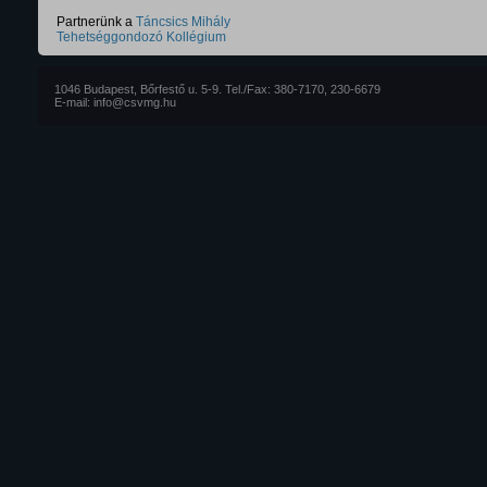
Partnerünk a
Táncsics Mihály
Tehetséggondozó Kollégium
1046 Budapest, Bőrfestő u. 5-9. Tel./Fax: 380-7170, 230-6679
E-mail: info@csvmg.hu