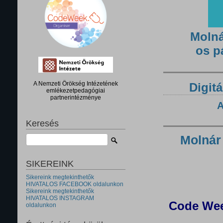
Molná
os p
A Nemzeti Örökség Intézetének
Digitá
emlékezetpedagógiai
partnerintézménye
A
Keresés
Molnár
SIKEREINK
Sikereink megtekinthetők
HIVATALOS FACEBOOK oldalunkon
Sikereink megtekinthetők
HIVATALOS INSTAGRAM
Code Wee
oldalunkon