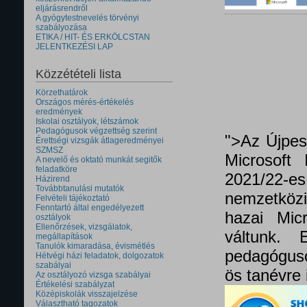
eljárásrendről
A gyógytestnevelés törvényi
szabályozása
ETIKA / HIT- ÉS ERKÖLCSTAN
JELENTKEZÉSI LAP
Közzétételi lista
Körzethatárok
Országos mérés-értékelés
eredmények
Iskolai osztályok, létszámok
Pedagógusok végzettség szerint
">Az Újpes
Érettségi vizsgák átlageredményei
SZMSZ
Microsoft 
A nevelő és oktató munkát segitők
feladatköre
2021/22
Házirend
Továbbtanulási mutatók
nemzetközi 
Felvételi tájékoztató
Fenntartó által engedélyezett
hazai Micr
osztályok
Ellenőrzések, vizsgálatok,
váltunk.
megállapítások
Tanulók kimaradása, évismétlés
pedagóguso
Hétvégi házi feladatok, dolgozatok
szabályai
ös tanévre 
Az osztályozó vizsga szabályai
Értékelési szabályzat
Középiskolák visszajelzése
Választható tagozatok