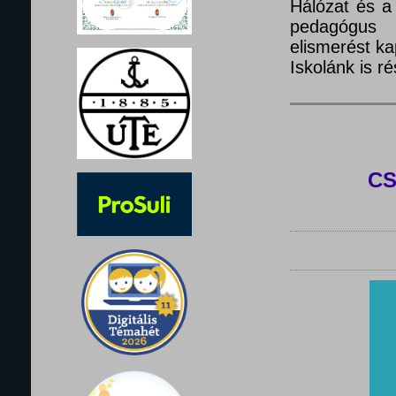
Hálózat és a
pedagógus 
elismerést ka
Iskolánk is 
C