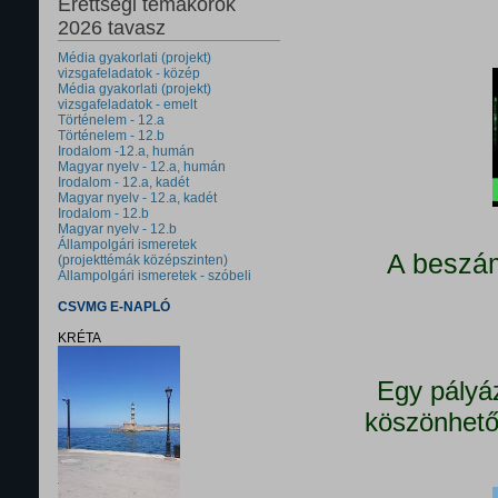
Érettségi témakörök
2026 tavasz
Média gyakorlati (projekt)
vizsgafeladatok - közép
Média gyakorlati (projekt)
vizsgafeladatok - emelt
Történelem - 12.a
Történelem - 12.b
Irodalom -12.a, humán
Magyar nyelv - 12.a, humán
Irodalom - 12.a, kadét
Magyar nyelv - 12.a, kadét
Irodalom - 12.b
Magyar nyelv - 12.b
Állampolgári ismeretek
A beszám
(projekttémák középszinten)
Állampolgári ismeretek - szóbeli
CSVMG E-NAPLÓ
KRÉTA
Egy pályá
köszönhető