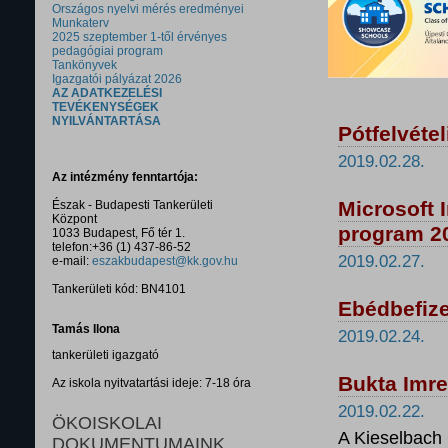
Országos nyelvi mérés eredményei
Munkaterv
2025 szeptember 1-től érvényes
pedagógiai program
Tankönyvek
Igazgatói pályázat 2026
AZ ADATKEZELÉSI
TEVÉKENYSÉGEK
NYILVÁNTARTÁSA
Pótfelvéte
2019.02.28.
Az intézmény fenntartója:
Microsoft 
Észak - Budapesti Tankerületi
Központ
program 2
1033 Budapest, Fő tér 1.
telefon:+36 (1) 437-86-52
2019.02.27.
e-mail:
eszakbudapest@kk.gov.hu
Tankerületi kód: BN4101
Ebédbefizet
Tamás Ilona
2019.02.24.
tankerületi igazgató
Bukta Imre 
Az iskola nyitvatartási ideje: 7-18 óra
2019.02.22.
ÖKOISKOLAI
A Kieselbach 
DOKUMENTUMAINK