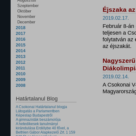
Augusztus
Szeptember
Éjszaka az
Október
November
2019.02.17.
December
Február 8-án e
2018
teljesen a Cso
2017
folytatván az 
2016
2015
az éjszakát.
2014
2013
Nagyszerű
2012
Diákolimp
2011
2010
2019.02.14.
2009
A Csokonai V-
2008
Magyarország 
Határtalanul Blog
A Csokonai Határtalanul blogja
Látogatás a Parlamentben
Képeslap Budapestről
A gimnazisták beszámolója
A hetedikesek tanulmányi
kirándulása Erdélybe 40 fővel, a
Bethlen Gábor Alapkezelő Zrt. 1 159