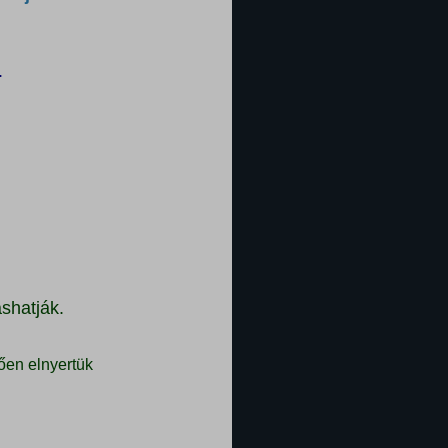
.
shatják.
ően elnyertük