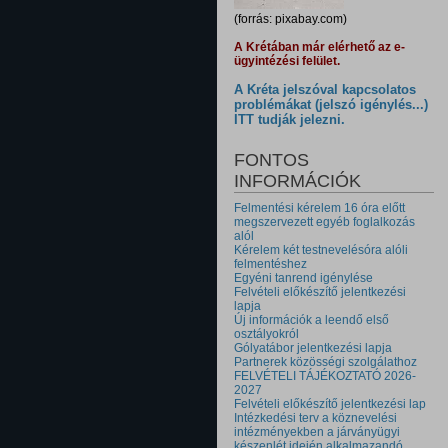
(forrás: pixabay.com)
A Krétában már elérhető az e-
ügyintézési felület.
A Kréta jelszóval kapcsolatos
problémákat (jelszó igénylés...)
ITT tudják jelezni.
FONTOS
INFORMÁCIÓK
Felmentési kérelem 16 óra előtt
megszervezett egyéb foglalkozás
alól
Kérelem két testnevelésóra alóli
felmentéshez
Egyéni tanrend igénylése
Felvételi előkészítő jelentkezési
lapja
Új információk a leendő első
osztályokról
Gólyatábor jelentkezési lapja
Partnerek közösségi szolgálathoz
FELVÉTELI TÁJÉKOZTATÓ 2026-
2027
Felvételi előkészítő jelentkezési lap
Intézkedési terv a köznevelési
intézményekben a járványügyi
készenlét idején alkalmazandó