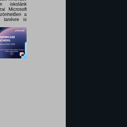
n iskolánk
ai Microsoft
szönhetően a
 tanévre is