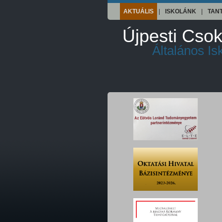
AKTUÁLIS
|
ISKOLÁNK
|
TAN
Újpesti Csok
Általános I