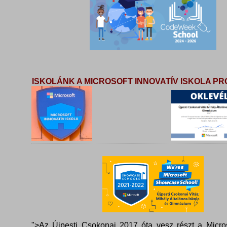
ISKOLÁNK A MICROSOFT INNOVATÍV ISKOLA 
">Az Újpesti Csokonai 2017 óta vesz részt a Micros