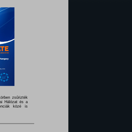
örben zsűrizték
ai Hálózat és a
enciák közé is