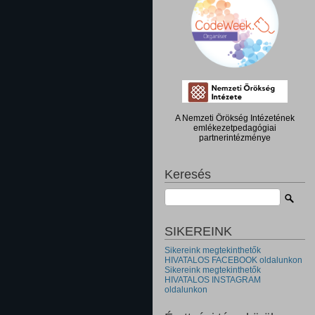
A Nemzeti Örökség Intézetének
emlékezetpedagógiai
partnerintézménye
Keresés
SIKEREINK
Sikereink megtekinthetők
HIVATALOS FACEBOOK oldalunkon
Sikereink megtekinthetők
HIVATALOS INSTAGRAM
oldalunkon