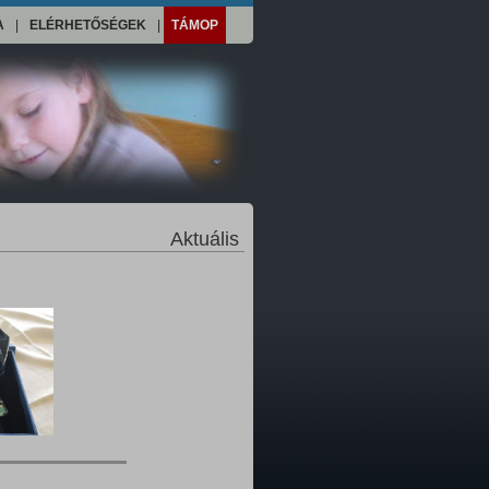
A
|
ELÉRHETŐSÉGEK
|
TÁMOP
Aktuális