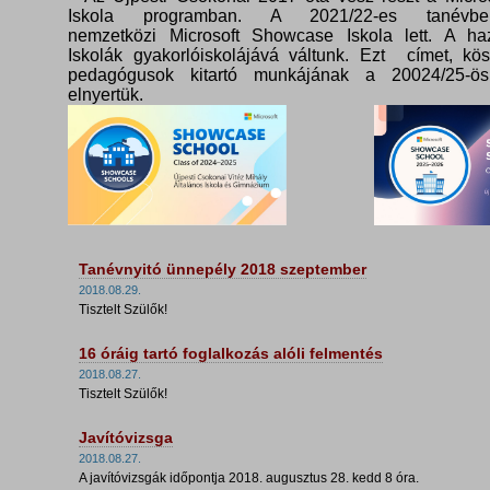
Iskola programban. A 2021/22-es tanévbe
nemzetközi Microsoft Showcase Iskola lett. A haz
Iskolák gyakorlóiskolájává váltunk. Ezt címet, kö
pedagógusok kitartó munkájának a 20024/25-ös
elnyertük.
Tanévnyitó ünnepély 2018 szeptember
2018.08.29.
Tisztelt Szülők!
16 óráig tartó foglalkozás alóli felmentés
2018.08.27.
Tisztelt Szülők!
Javítóvizsga
2018.08.27.
A javítóvizsgák időpontja 2018. augusztus 28. kedd 8 óra.