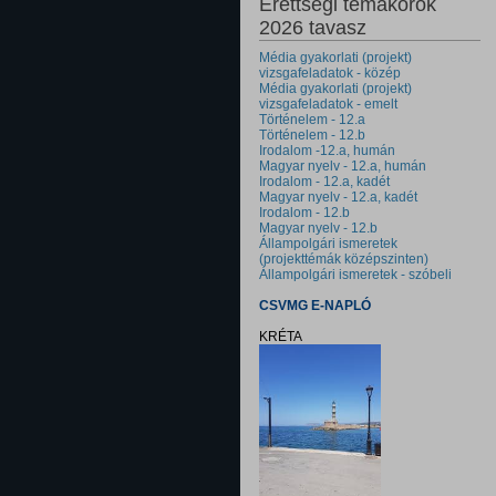
Érettségi témakörök
2026 tavasz
Média gyakorlati (projekt)
vizsgafeladatok - közép
Média gyakorlati (projekt)
vizsgafeladatok - emelt
Történelem - 12.a
Történelem - 12.b
Irodalom -12.a, humán
Magyar nyelv - 12.a, humán
Irodalom - 12.a, kadét
Magyar nyelv - 12.a, kadét
Irodalom - 12.b
Magyar nyelv - 12.b
Állampolgári ismeretek
(projekttémák középszinten)
Állampolgári ismeretek - szóbeli
CSVMG E-NAPLÓ
KRÉTA