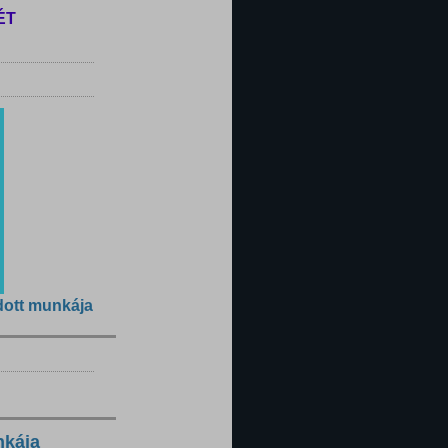
ÉT
dott munkája
nkája