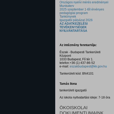
Országos nyelvi mérés eredményei
Munkaterv
2025 szeptember 1-től érvényes
pedagógiai program
Tankönyvek
Igazgatói pályázat 2026
AZ ADATKEZELÉSI
TEVÉKENYSÉGEK
NYILVÁNTARTÁSA
Az intézmény fenntartója:
Észak - Budapesti Tankerületi
Központ
1033 Budapest, Fő tér 1.
telefon:+36 (1) 437-86-52
e-mail:
eszakbudapest@kk.gov.hu
Tankerületi kód: BN4101
Tamás Ilona
tankerületi igazgató
Az iskola nyitvatartási ideje: 7-18 óra
ÖKOISKOLAI
DOKUMENTUMAINK