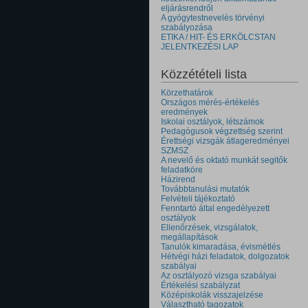
eljárásrendről
A gyógytestnevelés törvényi
szabályozása
ETIKA / HIT- ÉS ERKÖLCSTAN
JELENTKEZÉSI LAP
Közzétételi lista
Körzethatárok
Országos mérés-értékelés
eredmények
Iskolai osztályok, létszámok
Pedagógusok végzettség szerint
Érettségi vizsgák átlageredményei
SZMSZ
A nevelő és oktató munkát segitők
feladatköre
Házirend
Továbbtanulási mutatók
Felvételi tájékoztató
Fenntartó által engedélyezett
osztályok
Ellenőrzések, vizsgálatok,
megállapítások
Tanulók kimaradása, évismétlés
Hétvégi házi feladatok, dolgozatok
szabályai
Az osztályozó vizsga szabályai
Értékelési szabályzat
Középiskolák visszajelzése
Választható tagozatok