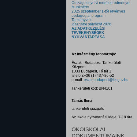
Országos nyelvi mérés eredményei
Munkaterv
2025 szeptember 1-től érvényes
pedagógiai program
Tankönyvek
Igazgatói pályázat 2026
AZ ADATKEZELÉSI
TEVÉKENYSÉGEK
NYILVÁNTARTÁSA
Az intézmény fenntartója:
Észak - Budapesti Tankerületi
Központ
1033 Budapest, Fő tér 1.
telefon:+36 (1) 437-86-52
e-mail:
eszakbudapest@kk.gov.hu
Tankerületi kód: BN4101
Tamás Ilona
tankerületi igazgató
Az iskola nyitvatartási ideje: 7-18 óra
ÖKOISKOLAI
DOKUMENTUMAINK