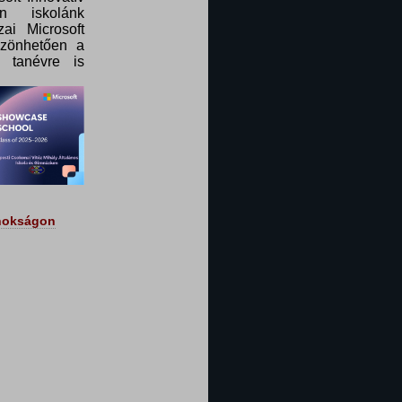
n iskolánk
ai Microsoft
szönhetően a
 tanévre is
jnokságon