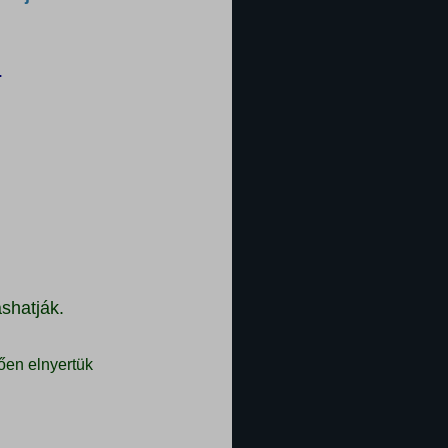
.
shatják.
ően elnyertük