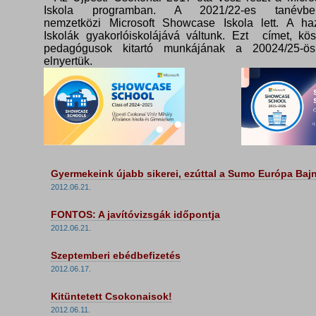
Iskola programban. A 2021/22-es tanévbe
nemzetközi Microsoft Showcase Iskola lett. A haz
Iskolák gyakorlóiskolájává váltunk. Ezt címet, kö
pedagógusok kitartó munkájának a 20024/25-ös
elnyertük.
Gyermekeink újabb sikerei, ezúttal a Sumo Európa Ba
2012.06.21.
FONTOS: A javítóvizsgák időpontja
2012.06.21.
Szeptemberi ebédbefizetés
2012.06.17.
Kitüntetett Csokonaisok!
2012.06.11.