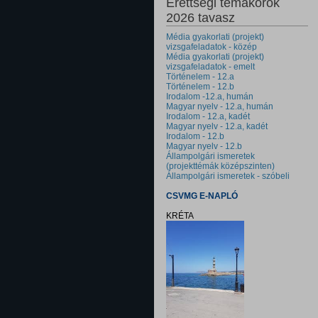
Érettségi témakörök
2026 tavasz
Média gyakorlati (projekt)
vizsgafeladatok - közép
Média gyakorlati (projekt)
vizsgafeladatok - emelt
Történelem - 12.a
Történelem - 12.b
Irodalom -12.a, humán
Magyar nyelv - 12.a, humán
Irodalom - 12.a, kadét
Magyar nyelv - 12.a, kadét
Irodalom - 12.b
Magyar nyelv - 12.b
Állampolgári ismeretek
(projekttémák középszinten)
Állampolgári ismeretek - szóbeli
CSVMG E-NAPLÓ
KRÉTA