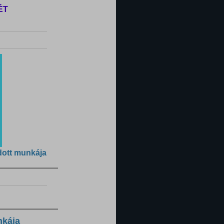
ÉT
dott munkája
nkája