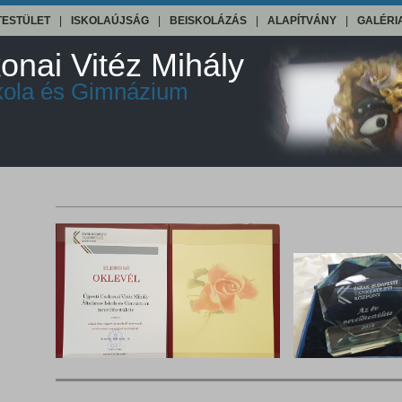
TESTÜLET
|
ISKOLAÚJSÁG
|
BEISKOLÁZÁS
|
ALAPÍTVÁNY
|
GALÉRI
onai Vitéz Mihály
skola és Gimnázium