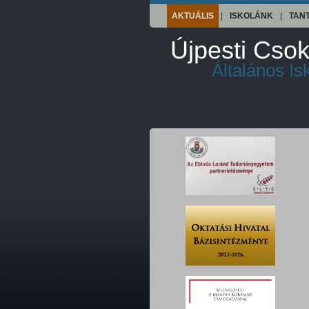
AKTUÁLIS
|
ISKOLÁNK
|
TAN
Újpesti Csok
Általános I