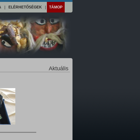
A
|
ELÉRHETŐSÉGEK
|
TÁMOP
Aktuális