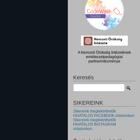
A Nemzeti Örökség Intézetének
emlékezetpedagógiai
partnerintézménye
Keresés
SIKEREINK
Sikereink megtekinthetők
HIVATALOS FACEBOOK oldalunkon
Sikereink megtekinthetők
HIVATALOS INSTAGRAM
oldalunkon