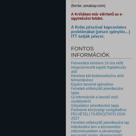
(forrás: pixabay.com)
A Krétában már elérhető az e-
ügyintézési felület.
A Kréta jelszóval kapcsolatos
problémákat (jelszó igénylés...)
ITT tudják jelezni.
FONTOS
INFORMÁCIÓK
Felmentési kérelem 16 óra előtt
megszervezett egyéb foglalkozás
alól
Kérelem két testnevelésóra alóli
felmentéshez
Egyéni tanrend igénylése
Felvételi előkészítő jelentkezési
lapja
Új információk a leendő első
osztályokról
Gólyatábor jelentkezési lapja
Partnerek közösségi szolgálathoz
FELVÉTELI TÁJÉKOZTATÓ 2026-
2027
Felvételi előkészítő jelentkezési lap
Intézkedési terv a köznevelési
intézményekben a járványügyi
készenlét idején alkalmazandó