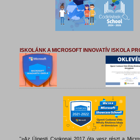
ISKOLÁNK A MICROSOFT INNOVATÍV ISKOLA 
">Az Újpesti Csokonai 2017 óta vesz részt a Micros