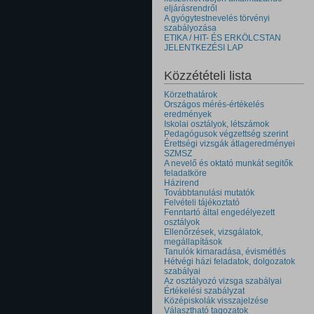
eljárásrendről
A gyógytestnevelés törvényi
szabályozása
ETIKA / HIT- ÉS ERKÖLCSTAN
JELENTKEZÉSI LAP
Közzétételi lista
Körzethatárok
Országos mérés-értékelés
eredmények
Iskolai osztályok, létszámok
Pedagógusok végzettség szerint
Érettségi vizsgák átlageredményei
SZMSZ
A nevelő és oktató munkát segitők
feladatköre
Házirend
Továbbtanulási mutatók
Felvételi tájékoztató
Fenntartó által engedélyezett
osztályok
Ellenőrzések, vizsgálatok,
megállapítások
Tanulók kimaradása, évismétlés
Hétvégi házi feladatok, dolgozatok
szabályai
Az osztályozó vizsga szabályai
Értékelési szabályzat
Középiskolák visszajelzése
Választható tagozatok