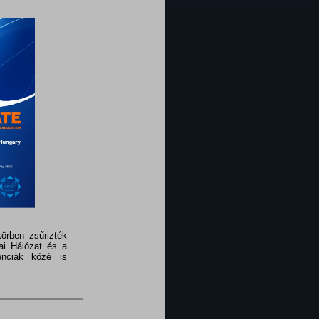
örben zsűrizték
ai Hálózat és a
enciák közé is