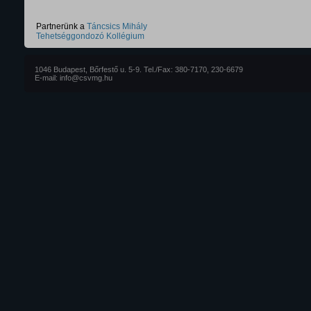
Partnerünk a
Táncsics Mihály
Tehetséggondozó Kollégium
1046 Budapest, Bőrfestő u. 5-9. Tel./Fax: 380-7170, 230-6679
E-mail: info@csvmg.hu