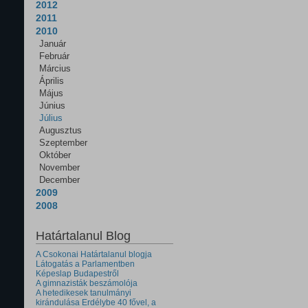
2012
2011
2010
Január
Február
Március
Április
Május
Június
Július
Augusztus
Szeptember
Október
November
December
2009
2008
Határtalanul Blog
A Csokonai Határtalanul blogja
Látogatás a Parlamentben
Képeslap Budapestről
A gimnazisták beszámolója
A hetedikesek tanulmányi
kirándulása Erdélybe 40 fővel, a