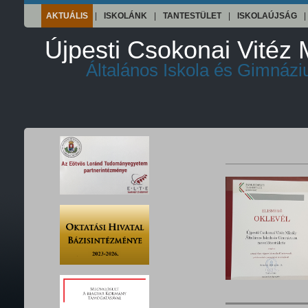
AKTUÁLIS
|
ISKOLÁNK
|
TANTESTÜLET
|
ISKOLAÚJSÁG
|
Újpesti Csokonai Vitéz 
Általános Iskola és Gimnáz