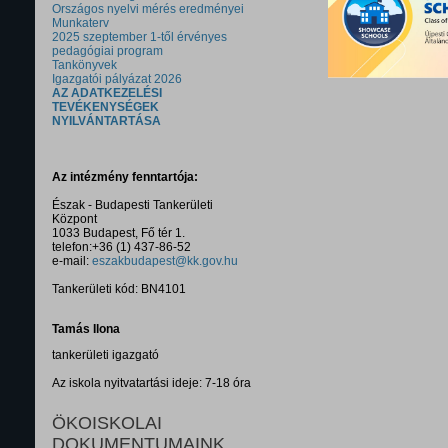
Országos nyelvi mérés eredményei
Munkaterv
2025 szeptember 1-től érvényes
pedagógiai program
Tankönyvek
Igazgatói pályázat 2026
AZ ADATKEZELÉSI
TEVÉKENYSÉGEK
NYILVÁNTARTÁSA
Az intézmény fenntartója:
Észak - Budapesti Tankerületi
Központ
1033 Budapest, Fő tér 1.
telefon:+36 (1) 437-86-52
e-mail:
eszakbudapest@kk.gov.hu
Tankerületi kód: BN4101
Tamás Ilona
tankerületi igazgató
Az iskola nyitvatartási ideje: 7-18 óra
ÖKOISKOLAI
DOKUMENTUMAINK