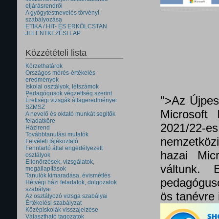
eljárásrendről
A gyógytestnevelés törvényi
szabályozása
ETIKA / HIT- ÉS ERKÖLCSTAN
JELENTKEZÉSI LAP
Közzétételi lista
Körzethatárok
Országos mérés-értékelés
eredmények
Iskolai osztályok, létszámok
Pedagógusok végzettség szerint
">Az Újpes
Érettségi vizsgák átlageredményei
SZMSZ
Microsoft 
A nevelő és oktató munkát segitők
feladatköre
2021/22
Házirend
Továbbtanulási mutatók
nemzetközi 
Felvételi tájékoztató
Fenntartó által engedélyezett
hazai Micr
osztályok
Ellenőrzések, vizsgálatok,
váltunk.
megállapítások
Tanulók kimaradása, évismétlés
pedagóguso
Hétvégi házi feladatok, dolgozatok
szabályai
ös tanévre 
Az osztályozó vizsga szabályai
Értékelési szabályzat
Középiskolák visszajelzése
Választható tagozatok