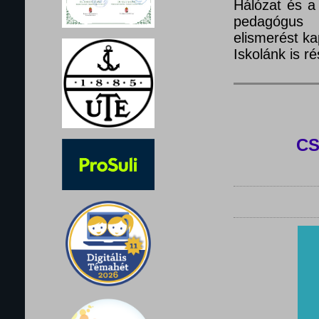
Hálózat és a
pedagógus 
elismerést ka
Iskolánk is 
C