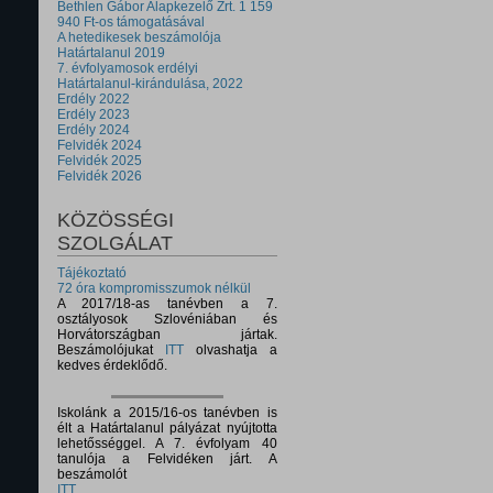
Bethlen Gábor Alapkezelő Zrt. 1 159
940 Ft-os támogatásával
A hetedikesek beszámolója
Határtalanul 2019
7. évfolyamosok erdélyi
Határtalanul-kirándulása, 2022
Erdély 2022
Erdély 2023
Erdély 2024
Felvidék 2024
Felvidék 2025
Felvidék 2026
KÖZÖSSÉGI
SZOLGÁLAT
Tájékoztató
72 óra kompromisszumok nélkül
A 2017/18-as tanévben a 7.
osztályosok Szlovéniában és
Horvátországban jártak.
Beszámolójukat
ITT
olvashatja a
kedves érdeklődő.
Iskolánk a 2015/16-os tanévben is
élt a Határtalanul pályázat nyújtotta
lehetősséggel. A 7. évfolyam 40
tanulója a Felvidéken járt. A
beszámolót
ITT