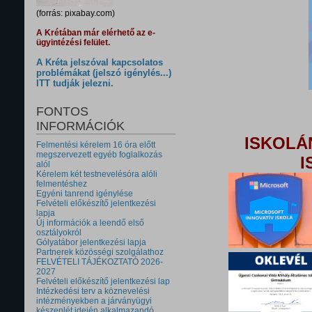
(forrás: pixabay.com)
A Krétában már elérhető az e-
ügyintézési felület.
A Kréta jelszóval kapcsolatos
problémákat (jelszó igénylés...)
ITT tudják jelezni.
FONTOS
INFORMÁCIÓK
ISKOLÁ
Felmentési kérelem 16 óra előtt
megszervezett egyéb foglalkozás
I
alól
Kérelem két testnevelésóra alóli
felmentéshez
Egyéni tanrend igénylése
Felvételi előkészítő jelentkezési
lapja
Új információk a leendő első
osztályokról
Gólyatábor jelentkezési lapja
Partnerek közösségi szolgálathoz
FELVÉTELI TÁJÉKOZTATÓ 2026-
2027
Felvételi előkészítő jelentkezési lap
Intézkedési terv a köznevelési
intézményekben a járványügyi
készenlét idején alkalmazandó