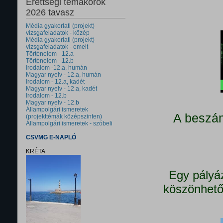
Érettségi témakörök
2026 tavasz
Média gyakorlati (projekt)
vizsgafeladatok - közép
Média gyakorlati (projekt)
vizsgafeladatok - emelt
Történelem - 12.a
Történelem - 12.b
Irodalom -12.a, humán
Magyar nyelv - 12.a, humán
Irodalom - 12.a, kadét
Magyar nyelv - 12.a, kadét
Irodalom - 12.b
Magyar nyelv - 12.b
Állampolgári ismeretek
A beszám
(projekttémák középszinten)
Állampolgári ismeretek - szóbeli
CSVMG E-NAPLÓ
KRÉTA
Egy pályá
köszönhető