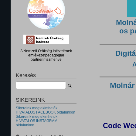
Molná
os p
A Nemzeti Örökség Intézetének
Digitá
emlékezetpedagógiai
partnerintézménye
A
Keresés
Molnár
SIKEREINK
Sikereink megtekinthetők
HIVATALOS FACEBOOK oldalunkon
Sikereink megtekinthetők
HIVATALOS INSTAGRAM
Code Wee
oldalunkon