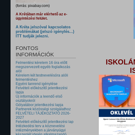
(forrás: pixabay.com)
A Krétában már elérhető az e-
ügyintézési felület.
A Kréta jelszóval kapcsolatos
problémákat (jelszó igénylés...)
ITT tudják jelezni.
FONTOS
INFORMÁCIÓK
ISKOLÁ
Felmentési kérelem 16 óra előtt
megszervezett egyéb foglalkozás
I
alól
Kérelem két testnevelésóra alóli
felmentéshez
Egyéni tanrend igénylése
Felvételi előkészítő jelentkezési
lapja
Új információk a leendő első
osztályokról
Gólyatábor jelentkezési lapja
Partnerek közösségi szolgálathoz
FELVÉTELI TÁJÉKOZTATÓ 2026-
2027
Felvételi előkészítő jelentkezési lap
Intézkedési terv a köznevelési
intézményekben a járványügyi
készenlét idején alkalmazandó