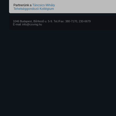
Partnerünk a
Táncsics Mihály
Tehetséggondozó Kollégium
1046 Budapest, Bőrfestő u. 5-9. Tel./Fax: 380-7170, 230-6679
E-mail: info@csvmg.hu