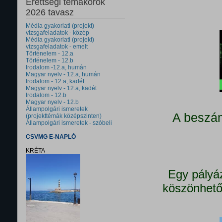
Érettségi témakörök
2026 tavasz
Média gyakorlati (projekt)
vizsgafeladatok - közép
Média gyakorlati (projekt)
vizsgafeladatok - emelt
Történelem - 12.a
Történelem - 12.b
Irodalom -12.a, humán
Magyar nyelv - 12.a, humán
Irodalom - 12.a, kadét
Magyar nyelv - 12.a, kadét
Irodalom - 12.b
Magyar nyelv - 12.b
Állampolgári ismeretek
A beszám
(projekttémák középszinten)
Állampolgári ismeretek - szóbeli
CSVMG E-NAPLÓ
KRÉTA
Egy pályá
köszönhető