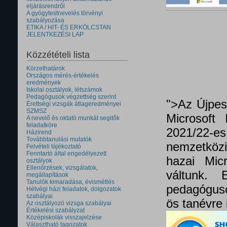
eljárásrendről
A gyógytestnevelés törvényi
szabályozása
ETIKA / HIT- ÉS ERKÖLCSTAN
JELENTKEZÉSI LAP
Közzétételi lista
Körzethatárok
Országos mérés-értékelés
eredmények
Iskolai osztályok, létszámok
Pedagógusok végzettség szerint
">Az Újpes
Érettségi vizsgák átlageredményei
SZMSZ
Microsoft 
A nevelő és oktató munkát segitők
feladatköre
2021/22
Házirend
Továbbtanulási mutatók
nemzetközi 
Felvételi tájékoztató
Fenntartó által engedélyezett
hazai Micr
osztályok
Ellenőrzések, vizsgálatok,
váltunk.
megállapítások
Tanulók kimaradása, évismétlés
pedagóguso
Hétvégi házi feladatok, dolgozatok
szabályai
ös tanévre 
Az osztályozó vizsga szabályai
Értékelési szabályzat
Középiskolák visszajelzése
Választható tagozatok