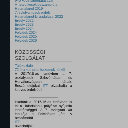
940 Ft-os támogatásával
A hetedikesek beszámolója
Határtalanul 2019
7. évfolyamosok erdélyi
Határtalanul-kirándulása, 2022
Erdély 2022
Erdély 2023
Erdély 2024
Felvidék 2024
Felvidék 2025
Felvidék 2026
KÖZÖSSÉGI
SZOLGÁLAT
Tájékoztató
72 óra kompromisszumok nélkül
A 2017/18-as tanévben a 7.
osztályosok Szlovéniában és
Horvátországban jártak.
Beszámolójukat
ITT
olvashatja a
kedves érdeklődő.
Iskolánk a 2015/16-os tanévben is
élt a Határtalanul pályázat nyújtotta
lehetősséggel. A 7. évfolyam 40
tanulója a Felvidéken járt. A
beszámolót
ITT
olvashatják.