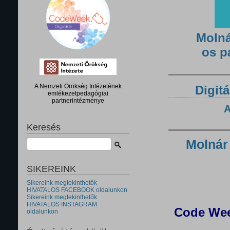
Molná
os p
A Nemzeti Örökség Intézetének
Digitá
emlékezetpedagógiai
partnerintézménye
A
Keresés
Molnár
SIKEREINK
Sikereink megtekinthetők
HIVATALOS FACEBOOK oldalunkon
Sikereink megtekinthetők
HIVATALOS INSTAGRAM
Code Wee
oldalunkon