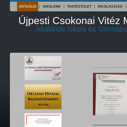
AKTUÁLIS
|
ISKOLÁNK
|
TANTESTÜLET
|
ISKOLAÚJSÁG
|
Újpesti Csokonai Vitéz 
Általános Iskola és Gimnáz