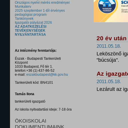
Országos nyelvi mérés eredményei
Munkaterv
2025 szeptember 1-től érvényes
pedagógiai program
Tankönyvek
Igazgatói pályázat 2026
AZ ADATKEZELÉSI
TEVÉKENYSÉGEK
NYILVÁNTARTÁSA
20 év után
2011.05.18.
Az intézmény fenntartója:
Leköszönő ig
Észak - Budapesti Tankerületi
"búcsúja".
Központ
1033 Budapest, Fő tér 1.
telefon:+36 (1) 437-86-52
Az igazga
e-mail:
eszakbudapest@kk.gov.hu
2011.05.18.
Tankerületi kód: BN4101
Lezárult az i
Tamás Ilona
tankerületi igazgató
Az iskola nyitvatartási ideje: 7-18 óra
ÖKOISKOLAI
DOKUMENTUMAINK