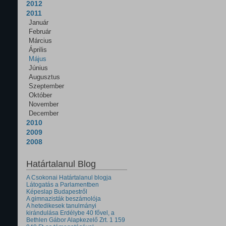
2012
2011
Január
Február
Március
Április
Május
Június
Augusztus
Szeptember
Október
November
December
2010
2009
2008
Határtalanul Blog
A Csokonai Határtalanul blogja
Látogatás a Parlamentben
Képeslap Budapestről
A gimnazisták beszámolója
A hetedikesek tanulmányi
kirándulása Erdélybe 40 fővel, a
Bethlen Gábor Alapkezelő Zrt. 1 159