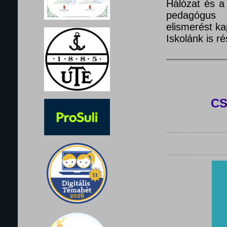
Hálózat és a
pedagógus 
elismerést ka
Iskolánk is 
C