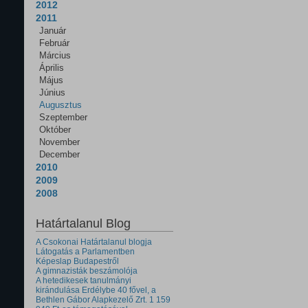
2012
2011
Január
Február
Március
Április
Május
Június
Augusztus
Szeptember
Október
November
December
2010
2009
2008
Határtalanul Blog
A Csokonai Határtalanul blogja
Látogatás a Parlamentben
Képeslap Budapestről
A gimnazisták beszámolója
A hetedikesek tanulmányi
kirándulása Erdélybe 40 fővel, a
Bethlen Gábor Alapkezelő Zrt. 1 159