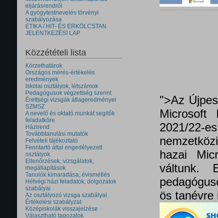
eljárásrendről
A gyógytestnevelés törvényi
szabályozása
ETIKA / HIT- ÉS ERKÖLCSTAN
JELENTKEZÉSI LAP
Közzétételi lista
Körzethatárok
Országos mérés-értékelés
eredmények
Iskolai osztályok, létszámok
Pedagógusok végzettség szerint
">Az Újpes
Érettségi vizsgák átlageredményei
SZMSZ
Microsoft 
A nevelő és oktató munkát segitők
feladatköre
2021/22
Házirend
Továbbtanulási mutatók
nemzetközi 
Felvételi tájékoztató
Fenntartó által engedélyezett
hazai Micr
osztályok
Ellenőrzések, vizsgálatok,
váltunk.
megállapítások
Tanulók kimaradása, évismétlés
pedagóguso
Hétvégi házi feladatok, dolgozatok
szabályai
ös tanévre 
Az osztályozó vizsga szabályai
Értékelési szabályzat
Középiskolák visszajelzése
Választható tagozatok