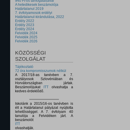
940 Ft-os támogatásával
A hetedikesek beszámolója
Határtalanul 2019
7. évfolyamosok erdélyi
Határtalanul-kirándulása, 2022
Erdély 2022
Erdély 2023
Erdély 2024
Felvidék 2024
Felvidék 2025
Felvidék 2026
KÖZÖSSÉGI
SZOLGÁLAT
Tájékoztató
72 óra kompromisszumok nélkül
A 2017/18-as tanévben a 7.
osztályosok Szlovéniában és
Horvátországban jártak.
Beszámolójukat
ITT
olvashatja a
kedves érdeklődő.
Iskolánk a 2015/16-os tanévben is
élt a Határtalanul pályázat nyújtotta
lehetősséggel. A 7. évfolyam 40
tanulója a Felvidéken járt. A
beszámolót
ITT
olvashatják.