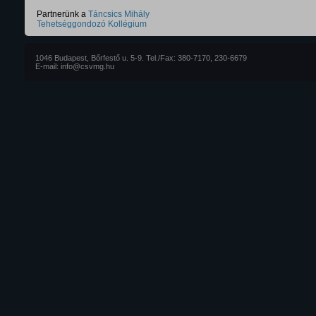
Partnerünk a
Táncsics Mihály
Tehetséggondozó Kollégium
1046 Budapest, Bőrfestő u. 5-9. Tel./Fax: 380-7170, 230-6679
E-mail: info@csvmg.hu