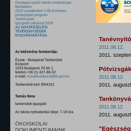
Országos nyelvi mérés eredményei
Munkaterv
2025 szeptember 1-től érvényes
pedagógiai program
Tankönyvek
Igazgatói pályázat 2026
AZ ADATKEZELÉSI
TEVÉKENYSÉGEK
NYILVÁNTARTÁSA
Tanévnyit
2011.08.12.
Az intézmény fenntartója:
2011. szeptem
Észak - Budapesti Tankerületi
Központ
Pótvizsgá
1033 Budapest, Fő tér 1.
telefon:+36 (1) 437-86-52
e-mail:
eszakbudapest@kk.gov.hu
2011.08.12.
2011. auguszt
Tankerületi kód: BN4101
Tamás Ilona
Tankönyvá
tankerületi igazgató
2011.08.12.
Az iskola nyitvatartási ideje: 7-18 óra
2011. auguszt
ÖKOISKOLAI
"Egészség
DOKUMENTUMAINK