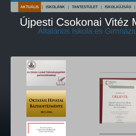
AKTUÁLIS
|
ISKOLÁNK
|
TANTESTÜLET
|
ISKOLAÚJSÁG
|
Újpesti Csokonai Vitéz 
Általános Iskola és Gimnáz