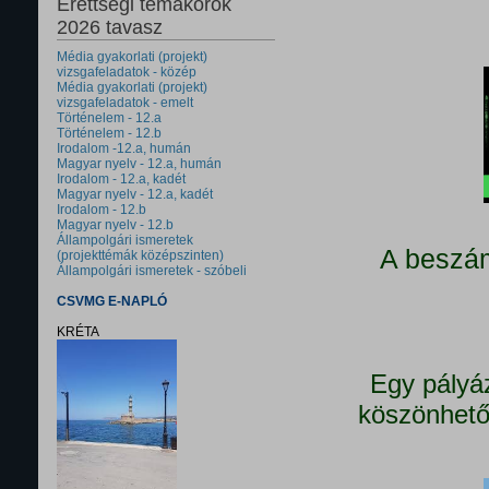
Érettségi témakörök
2026 tavasz
Média gyakorlati (projekt)
vizsgafeladatok - közép
Média gyakorlati (projekt)
vizsgafeladatok - emelt
Történelem - 12.a
Történelem - 12.b
Irodalom -12.a, humán
Magyar nyelv - 12.a, humán
Irodalom - 12.a, kadét
Magyar nyelv - 12.a, kadét
Irodalom - 12.b
Magyar nyelv - 12.b
Állampolgári ismeretek
A beszám
(projekttémák középszinten)
Állampolgári ismeretek - szóbeli
CSVMG E-NAPLÓ
KRÉTA
Egy pályá
köszönhető