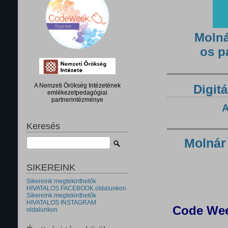
Molná
os p
A Nemzeti Örökség Intézetének
Digitá
emlékezetpedagógiai
partnerintézménye
A
Keresés
Molnár
SIKEREINK
Sikereink megtekinthetők
HIVATALOS FACEBOOK oldalunkon
Sikereink megtekinthetők
HIVATALOS INSTAGRAM
Code Wee
oldalunkon