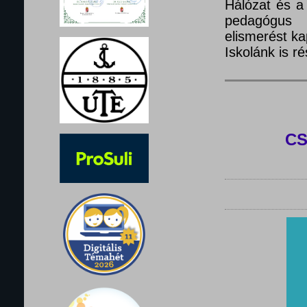
Hálózat és a
pedagógus 
elismerést ka
Iskolánk is 
C