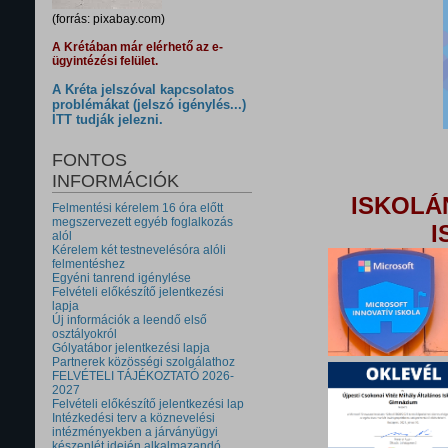
(forrás: pixabay.com)
A Krétában már elérhető az e-
ügyintézési felület.
A Kréta jelszóval kapcsolatos
problémákat (jelszó igénylés...)
ITT tudják jelezni.
FONTOS
INFORMÁCIÓK
ISKOLÁ
Felmentési kérelem 16 óra előtt
megszervezett egyéb foglalkozás
I
alól
Kérelem két testnevelésóra alóli
felmentéshez
Egyéni tanrend igénylése
Felvételi előkészítő jelentkezési
lapja
Új információk a leendő első
osztályokról
Gólyatábor jelentkezési lapja
Partnerek közösségi szolgálathoz
FELVÉTELI TÁJÉKOZTATÓ 2026-
2027
Felvételi előkészítő jelentkezési lap
Intézkedési terv a köznevelési
intézményekben a járványügyi
készenlét idején alkalmazandó