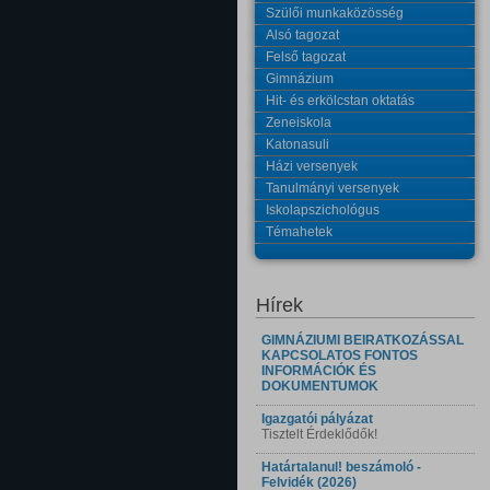
Szülői munkaközösség
Alsó tagozat
Felső tagozat
Gimnázium
Hit- és erkölcstan oktatás
Zeneiskola
Katonasuli
Házi versenyek
Tanulmányi versenyek
Iskolapszichológus
Témahetek
Hírek
GIMNÁZIUMI BEIRATKOZÁSSAL
KAPCSOLATOS FONTOS
INFORMÁCIÓK ÉS
DOKUMENTUMOK
Igazgatói pályázat
Tisztelt Érdeklődők!
Határtalanul! beszámoló -
Felvidék (2026)