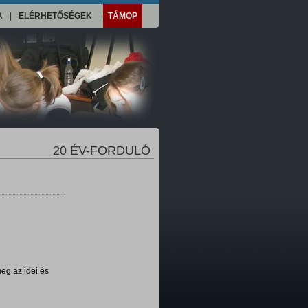
A
|
ELÉRHETŐSÉGEK
|
TÁMOP
20 ÉV-FORDULÓ
eg az idei és