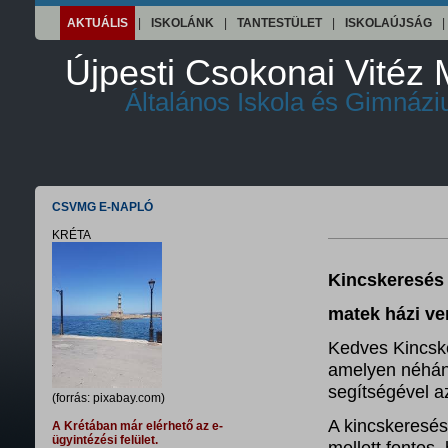
AKTUÁLIS
|
ISKOLÁNK
|
TANTESTÜLET
|
ISKOLAÚJSÁG
|
Újpesti Csokonai Vitéz 
Általános Iskola és Gimnáz
CSVMG E-NAPLÓ
KRÉTA
Kincskeresés 
matek házi ve
Kedves Kincske
amelyen néhány
segítségével a
(forrás: pixabay.com)
A kincskeresés 
A Krétában már elérhető az e-
ügyintézési felület.
mellett fontos,