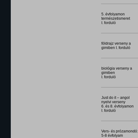
5. évfolyamon
természetismeret
I. forduló
földrajz verseny a
gimiben I. forduló
biológia verseny a
gimiben
I. forduló
Just do it – angol
nyelvi verseny
6. és 8. évfolyamon
I. forduló
Vers- és prózamondó:
5-8 évfolyam