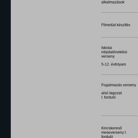
alkalmazások
Filmetüd készítés
Iskolai
népdaléneklési
verseny
5-12. évfolyam
Fogalmazás verseny
alsó tagozat
I. forduló
Kincskereső
meseverseny I.
forduló