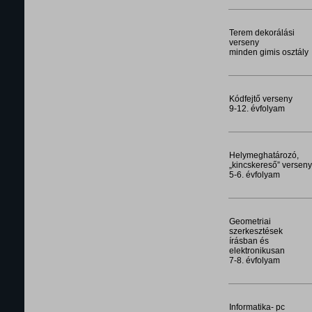
Terem dekorálási
verseny
minden gimis osztály
Kódfejtő verseny
9-12. évfolyam
Helymeghatározó,
„kincskereső” verseny
5-6. évfolyam
Geometriai
szerkesztések
írásban és
elektronikusan
7-8. évfolyam
Informatika- pc