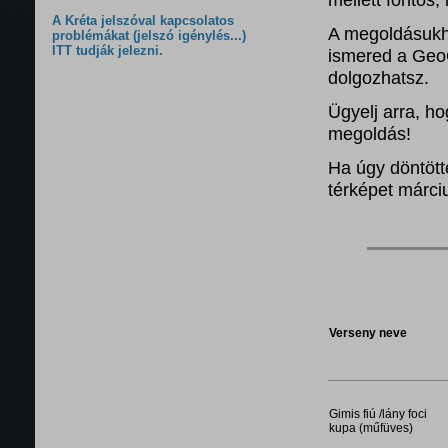
A Kréta jelszóval kapcsolatos
A megoldásukho
problémákat (jelszó igénylés...)
ITT tudják jelezni.
ismered a Geo
dolgozhatsz.
Ügyelj arra, ho
megoldás!
Ha úgy döntött
térképet márci
Verseny neve
Gimis fiú /lány foci
kupa (műfüves)