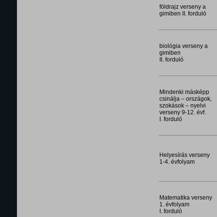
földrajz verseny a
gimiben II. forduló
biológia verseny a
gimiben
II. forduló
Mindenki másképp
csinálja – országok,
szokások – nyelvi
verseny 9-12. évf.
I. forduló
Helyesírás verseny
1-4. évfolyam
Matematika verseny
1. évfolyam
I. forduló