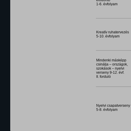
elődöntő
1-6. évfolyam
Kreatív ruhatervezés
5-10. évfolyam
Mindenki másképp
csinálja – országok,
szokások – nyelvi
verseny 9-12. évf.
II. forduló
Nyelvi csapatverseny
5-8. évfolyam