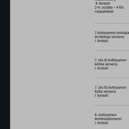
II. forduló
2-4. osztály – 4 fős
csapatokkal
7.évfolyamon biológi
és földrajz verseny
I. forduló
7. (és 8) évfolyamon
kémia verseny
I. forduló
7. (és 8) évfolyamon
fizika verseny
I. forduló
6. évfolyamon
természetismeret
I. forduló