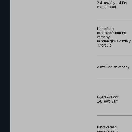
2-4. osztály – 4 fős
csapatokkal
Illemkódex
(viselkedéskultúra
verseny)
minden gimis osztály
I. forduló
Asztalitenisz veseny
Gyerek-faktor
1-6. évfolyam
Kincskereső
meseverseny