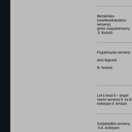
Illemkódex
(viselkedéskultúra
verseny)
gimis csapatverseny
II. forduló
Fogalmazás verseny
alsó tagozat
III. forduló
Let’s read it – angol
nyelvi verseny 6. és 8
évfolyam II. forduló
Szépkiejtési verseny
5-8. évfolyam