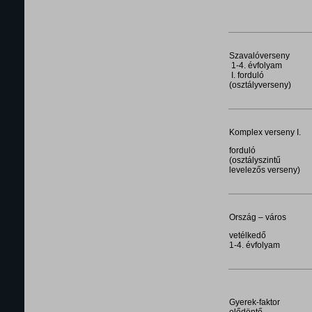
Szavalóverseny
1-4. évfolyam
I. forduló
(osztályverseny)
Komplex verseny I.
forduló
(osztályszintű
levelezős verseny)
Ország – város
vetélkedő
1-4. évfolyam
Gyerek-faktor