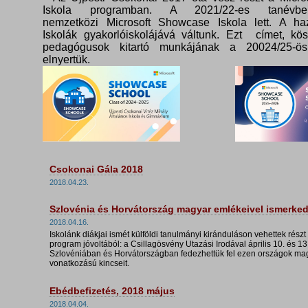
Iskola programban. A 2021/22-es tanévbe
nemzetközi Microsoft Showcase Iskola lett. A haz
Iskolák gyakorlóiskolájává váltunk. Ezt címet, kö
pedagógusok kitartó munkájának a 20024/25-ös
elnyertük.
Csokonai Gála 2018
2018.04.23.
Szlovénia és Horvátország magyar emlékeivel ismerke
2018.04.16.
Iskolánk diákjai ismét külföldi tanulmányi kiránduláson vehettek részt
program jóvoltából: a Csillagösvény Utazási Irodával április 10. és 13.
Szlovéniában és Horvátországban fedezhettük fel ezen országok ma
vonatkozású kincseit.
Ebédbefizetés, 2018 május
2018.04.04.