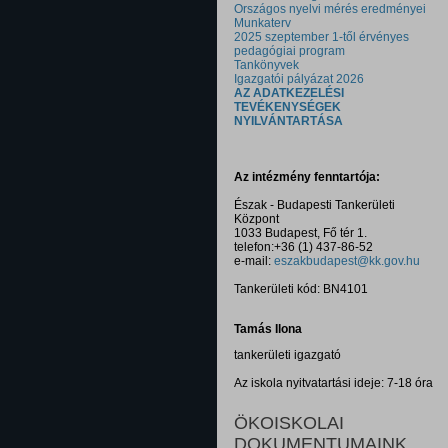
Országos nyelvi mérés eredményei
Munkaterv
2025 szeptember 1-től érvényes
pedagógiai program
Tankönyvek
Igazgatói pályázat 2026
AZ ADATKEZELÉSI
TEVÉKENYSÉGEK
NYILVÁNTARTÁSA
Az intézmény fenntartója:
Észak - Budapesti Tankerületi
Központ
1033 Budapest, Fő tér 1.
telefon:+36 (1) 437-86-52
e-mail:
eszakbudapest@kk.gov.hu
Tankerületi kód: BN4101
Tamás Ilona
tankerületi igazgató
Az iskola nyitvatartási ideje: 7-18 óra
ÖKOISKOLAI
DOKUMENTUMAINK