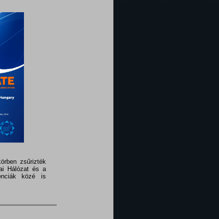
örben zsűrizték
ai Hálózat és a
enciák közé is