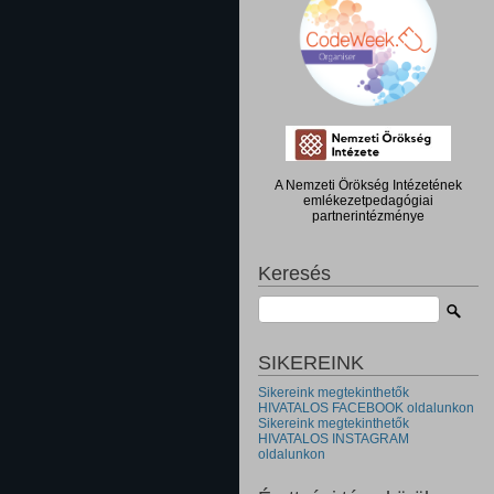
A Nemzeti Örökség Intézetének
emlékezetpedagógiai
partnerintézménye
Keresés
SIKEREINK
Sikereink megtekinthetők
HIVATALOS FACEBOOK oldalunkon
Sikereink megtekinthetők
HIVATALOS INSTAGRAM
oldalunkon