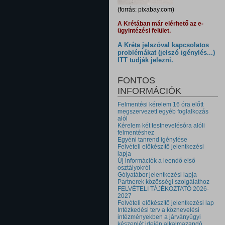
(forrás: pixabay.com)
A Krétában már elérhető az e-
ügyintézési felület.
A Kréta jelszóval kapcsolatos
problémákat (jelszó igénylés...)
ITT tudják jelezni.
FONTOS
INFORMÁCIÓK
Felmentési kérelem 16 óra előtt
megszervezett egyéb foglalkozás
alól
Kérelem két testnevelésóra alóli
felmentéshez
Egyéni tanrend igénylése
Felvételi előkészítő jelentkezési
lapja
Új információk a leendő első
osztályokról
Gólyatábor jelentkezési lapja
Partnerek közösségi szolgálathoz
FELVÉTELI TÁJÉKOZTATÓ 2026-
2027
Felvételi előkészítő jelentkezési lap
Intézkedési terv a köznevelési
intézményekben a járványügyi
készenlét idején alkalmazandó