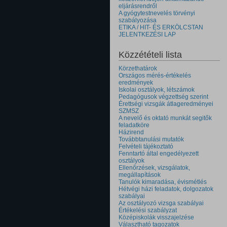
eljárásrendről
A gyógytestnevelés törvényi
szabályozása
ETIKA / HIT- ÉS ERKÖLCSTAN
JELENTKEZÉSI LAP
Közzétételi lista
Körzethatárok
Országos mérés-értékelés
eredmények
Iskolai osztályok, létszámok
Pedagógusok végzettség szerint
Érettségi vizsgák átlageredményei
SZMSZ
A nevelő és oktató munkát segitők
feladatköre
Házirend
Továbbtanulási mutatók
Felvételi tájékoztató
Fenntartó által engedélyezett
osztályok
Ellenőrzések, vizsgálatok,
megállapítások
Tanulók kimaradása, évismétlés
Hétvégi házi feladatok, dolgozatok
szabályai
Az osztályozó vizsga szabályai
Értékelési szabályzat
Középiskolák visszajelzése
Választható tagozatok