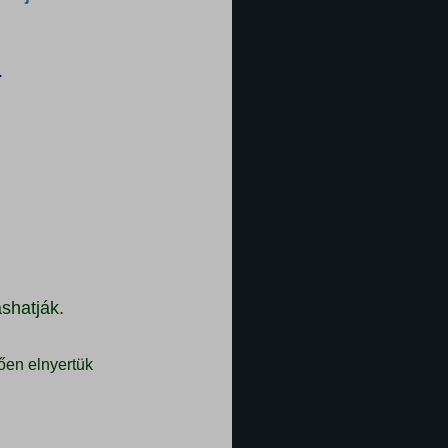
.
shatják.
ően elnyertük