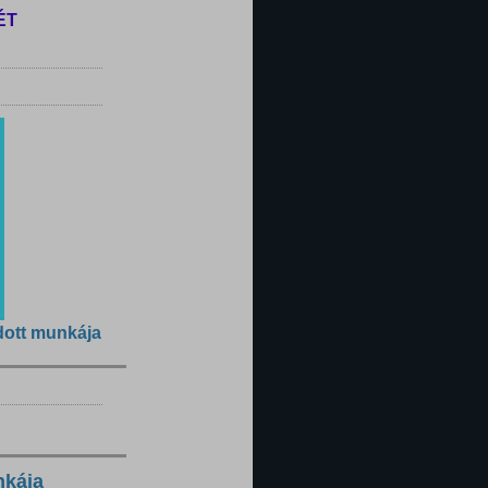
ÉT
dott munkája
nkája