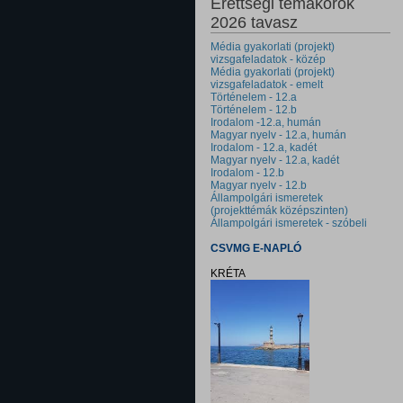
Érettségi témakörök
2026 tavasz
Média gyakorlati (projekt)
vizsgafeladatok - közép
Média gyakorlati (projekt)
vizsgafeladatok - emelt
Történelem - 12.a
Történelem - 12.b
Irodalom -12.a, humán
Magyar nyelv - 12.a, humán
Irodalom - 12.a, kadét
Magyar nyelv - 12.a, kadét
Irodalom - 12.b
Magyar nyelv - 12.b
Állampolgári ismeretek
(projekttémák középszinten)
Állampolgári ismeretek - szóbeli
CSVMG E-NAPLÓ
KRÉTA