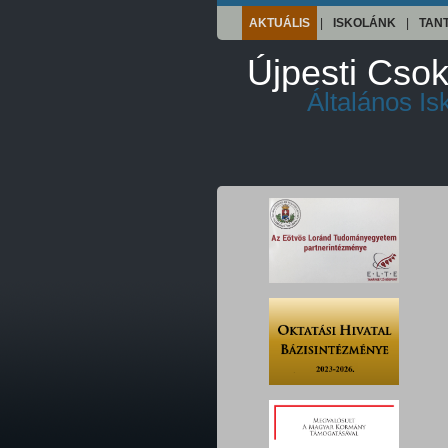
AKTUÁLIS
|
ISKOLÁNK
|
TAN
Újpesti Csok
Általános I