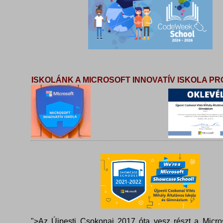
ISKOLÁNK A MICROSOFT INNOVATÍV ISKOLA 
">Az Újpesti Csokonai 2017 óta vesz részt a Micros