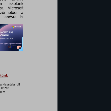
n iskolánk
ai Microsoft
szönhetően a
 tanévre is
dtünk
 a Határtalanul!
 között
gyar