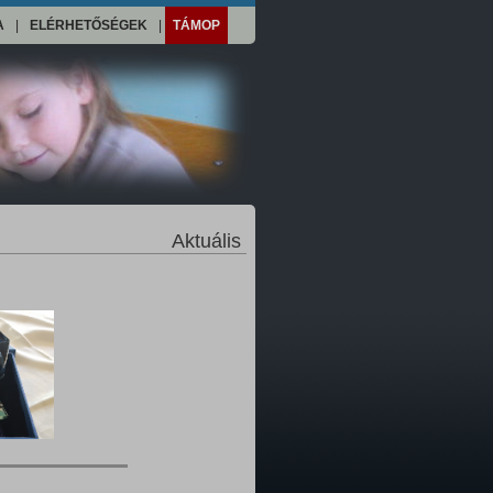
A
|
ELÉRHETŐSÉGEK
|
TÁMOP
Aktuális