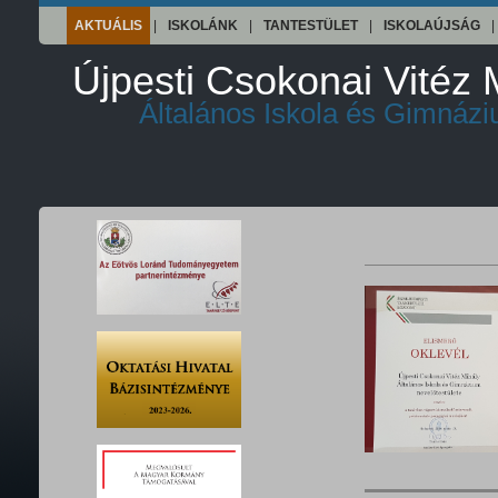
AKTUÁLIS
|
ISKOLÁNK
|
TANTESTÜLET
|
ISKOLAÚJSÁG
|
Újpesti Csokonai Vitéz 
Általános Iskola és Gimnáz