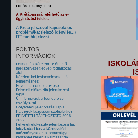
(forrás: pixabay.com)
A Krétában már elérhető az e-
ügyintézési felület.
A Kréta jelszóval kapcsolatos
problémákat (jelszó igénylés...)
ITT tudják jelezni.
FONTOS
INFORMÁCIÓK
ISKOLÁ
Felmentési kérelem 16 óra előtt
megszervezett egyéb foglalkozás
I
alól
Kérelem két testnevelésóra alóli
felmentéshez
Egyéni tanrend igénylése
Felvételi előkészítő jelentkezési
lapja
Új információk a leendő első
osztályokról
Gólyatábor jelentkezési lapja
Partnerek közösségi szolgálathoz
FELVÉTELI TÁJÉKOZTATÓ 2026-
2027
Felvételi előkészítő jelentkezési lap
Intézkedési terv a köznevelési
intézményekben a járványügyi
készenlét idején alkalmazandó