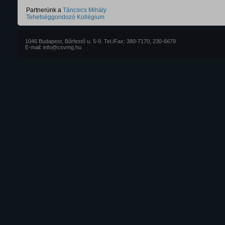
Partnerünk a
Táncsics Mihály
Tehetséggondozó Kollégium
1046 Budapest, Bőrfestő u. 5-9. Tel./Fax: 380-7170, 230-6679
E-mail: info@csvmg.hu