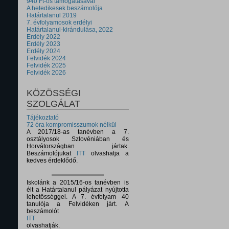
940 Ft-os támogatásával
A hetedikesek beszámolója
Határtalanul 2019
7. évfolyamosok erdélyi
Határtalanul-kirándulása, 2022
Erdély 2022
Erdély 2023
Erdély 2024
Felvidék 2024
Felvidék 2025
Felvidék 2026
KÖZÖSSÉGI
SZOLGÁLAT
Tájékoztató
72 óra kompromisszumok nélkül
A 2017/18-as tanévben a 7.
osztályosok Szlovéniában és
Horvátországban jártak.
Beszámolójukat
ITT
olvashatja a
kedves érdeklődő.
Iskolánk a 2015/16-os tanévben is
élt a Határtalanul pályázat nyújtotta
lehetősséggel. A 7. évfolyam 40
tanulója a Felvidéken járt. A
beszámolót
ITT
olvashatják.