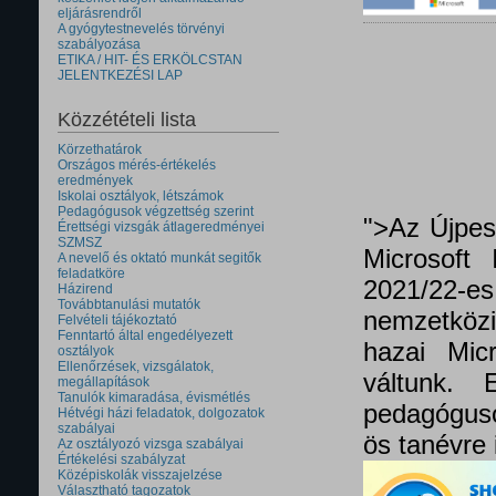
eljárásrendről
A gyógytestnevelés törvényi
szabályozása
ETIKA / HIT- ÉS ERKÖLCSTAN
JELENTKEZÉSI LAP
Közzétételi lista
Körzethatárok
Országos mérés-értékelés
eredmények
Iskolai osztályok, létszámok
Pedagógusok végzettség szerint
">Az Újpes
Érettségi vizsgák átlageredményei
SZMSZ
Microsoft 
A nevelő és oktató munkát segitők
feladatköre
2021/22
Házirend
Továbbtanulási mutatók
nemzetközi 
Felvételi tájékoztató
Fenntartó által engedélyezett
hazai Micr
osztályok
Ellenőrzések, vizsgálatok,
váltunk.
megállapítások
Tanulók kimaradása, évismétlés
pedagóguso
Hétvégi házi feladatok, dolgozatok
szabályai
ös tanévre 
Az osztályozó vizsga szabályai
Értékelési szabályzat
Középiskolák visszajelzése
Választható tagozatok