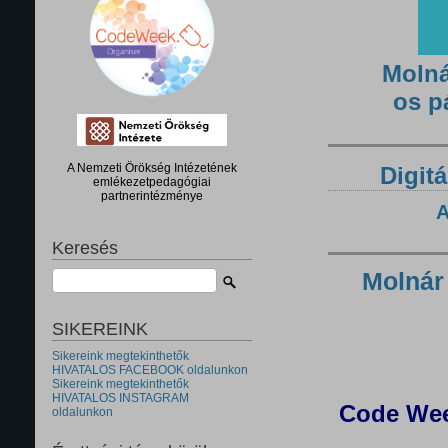
Molná
os p
A Nemzeti Örökség Intézetének
Digitá
emlékezetpedagógiai
partnerintézménye
A
Keresés
Molnár
SIKEREINK
Sikereink megtekinthetők
HIVATALOS FACEBOOK oldalunkon
Sikereink megtekinthetők
HIVATALOS INSTAGRAM
Code Wee
oldalunkon