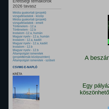
Érettségi témakörök
2026 tavasz
Média gyakorlati (projekt)
vizsgafeladatok - közép
Média gyakorlati (projekt)
vizsgafeladatok - emelt
Történelem - 12.a
Történelem - 12.b
Irodalom -12.a, humán
Magyar nyelv - 12.a, humán
Irodalom - 12.a, kadét
Magyar nyelv - 12.a, kadét
Irodalom - 12.b
Magyar nyelv - 12.b
Állampolgári ismeretek
A beszám
(projekttémák középszinten)
Állampolgári ismeretek - szóbeli
CSVMG E-NAPLÓ
KRÉTA
Egy pályá
köszönhető