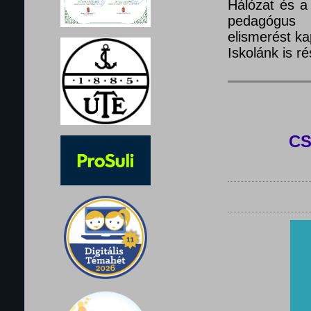
Hálózat és a
pedagógus 
elismerést ka
Iskolánk is 
C