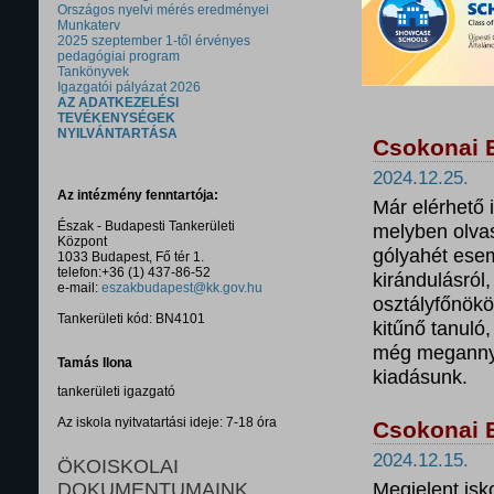
Országos nyelvi mérés eredményei
Munkaterv
2025 szeptember 1-től érvényes
pedagógiai program
Tankönyvek
Igazgatói pályázat 2026
AZ ADATKEZELÉSI
TEVÉKENYSÉGEK
NYILVÁNTARTÁSA
Csokonai 
2024.12.25.
Az intézmény fenntartója:
Már elérhető 
Észak - Budapesti Tankerületi
melyben olvas
Központ
gólyahét esem
1033 Budapest, Fő tér 1.
telefon:+36 (1) 437-86-52
kirándulásról
e-mail:
eszakbudapest@kk.gov.hu
osztályfőnökö
Tankerületi kód: BN4101
kitűnő tanuló,
még megannyi
Tamás Ilona
kiadásunk.
tankerületi igazgató
Az iskola nyitvatartási ideje: 7-18 óra
Csokonai 
2024.12.15.
ÖKOISKOLAI
Megjelent is
DOKUMENTUMAINK