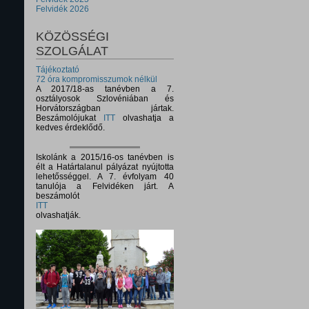
Felvidék 2026
KÖZÖSSÉGI
SZOLGÁLAT
Tájékoztató
72 óra kompromisszumok nélkül
A 2017/18-as tanévben a 7.
osztályosok Szlovéniában és
Horvátországban jártak.
Beszámolójukat
ITT
olvashatja a
kedves érdeklődő.
Iskolánk a 2015/16-os tanévben is
élt a Határtalanul pályázat nyújtotta
lehetősséggel. A 7. évfolyam 40
tanulója a Felvidéken járt. A
beszámolót
ITT
olvashatják.