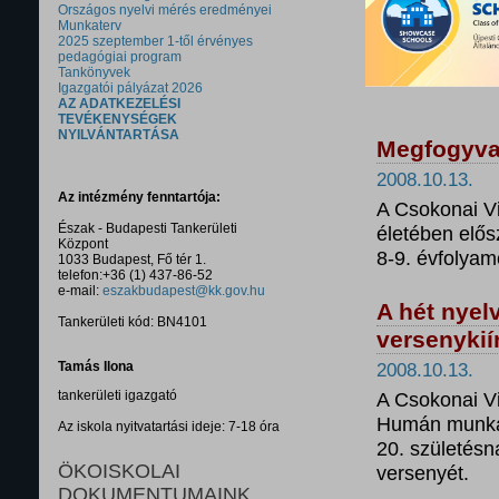
Országos nyelvi mérés eredményei
Munkaterv
2025 szeptember 1-től érvényes
pedagógiai program
Tankönyvek
Igazgatói pályázat 2026
AZ ADATKEZELÉSI
TEVÉKENYSÉGEK
NYILVÁNTARTÁSA
Megfogyva
2008.10.13.
Az intézmény fenntartója:
A Csokonai V
Észak - Budapesti Tankerületi
életében elős
Központ
8-9. évfolyam
1033 Budapest, Fő tér 1.
telefon:+36 (1) 437-86-52
e-mail:
eszakbudapest@kk.gov.hu
A hét nyel
Tankerületi kód: BN4101
versenykií
Tamás Ilona
2008.10.13.
tankerületi igazgató
A Csokonai V
Humán munkakö
Az iskola nyitvatartási ideje: 7-18 óra
20. születésna
ÖKOISKOLAI
versenyét.
DOKUMENTUMAINK