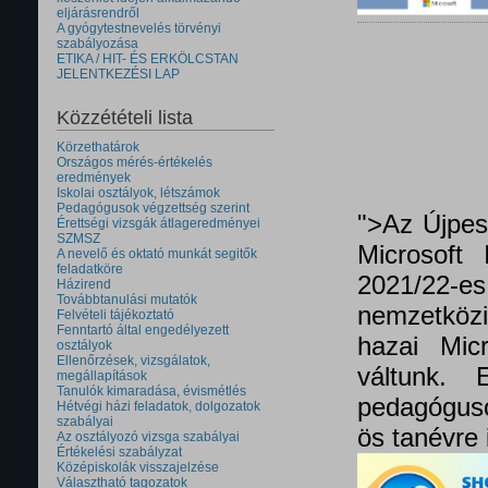
eljárásrendről
A gyógytestnevelés törvényi
szabályozása
ETIKA / HIT- ÉS ERKÖLCSTAN
JELENTKEZÉSI LAP
Közzétételi lista
Körzethatárok
Országos mérés-értékelés
eredmények
Iskolai osztályok, létszámok
Pedagógusok végzettség szerint
">Az Újpes
Érettségi vizsgák átlageredményei
SZMSZ
Microsoft 
A nevelő és oktató munkát segitők
feladatköre
2021/22
Házirend
Továbbtanulási mutatók
nemzetközi 
Felvételi tájékoztató
Fenntartó által engedélyezett
hazai Micr
osztályok
Ellenőrzések, vizsgálatok,
váltunk.
megállapítások
Tanulók kimaradása, évismétlés
pedagóguso
Hétvégi házi feladatok, dolgozatok
szabályai
ös tanévre 
Az osztályozó vizsga szabályai
Értékelési szabályzat
Középiskolák visszajelzése
Választható tagozatok