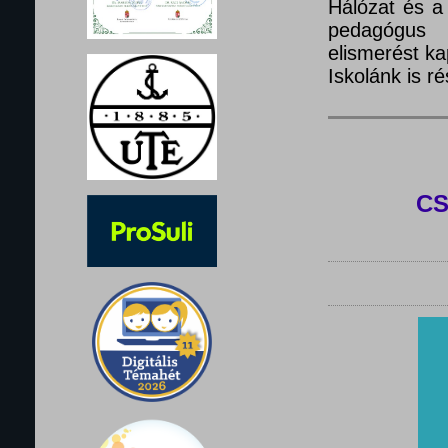
Hálózat és a
pedagógus 
elismerést ka
Iskolánk is 
C