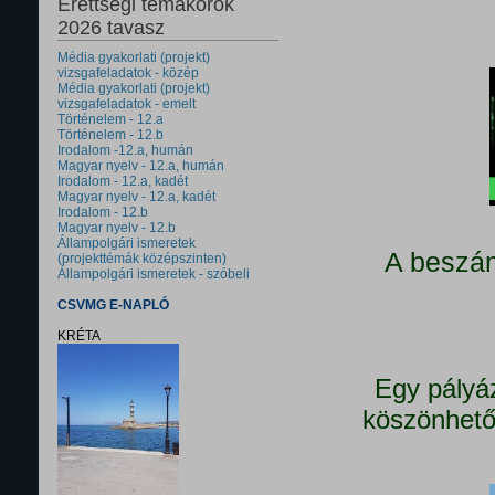
Érettségi témakörök
2026 tavasz
Média gyakorlati (projekt)
vizsgafeladatok - közép
Média gyakorlati (projekt)
vizsgafeladatok - emelt
Történelem - 12.a
Történelem - 12.b
Irodalom -12.a, humán
Magyar nyelv - 12.a, humán
Irodalom - 12.a, kadét
Magyar nyelv - 12.a, kadét
Irodalom - 12.b
Magyar nyelv - 12.b
Állampolgári ismeretek
A beszám
(projekttémák középszinten)
Állampolgári ismeretek - szóbeli
CSVMG E-NAPLÓ
KRÉTA
Egy pályá
köszönhető