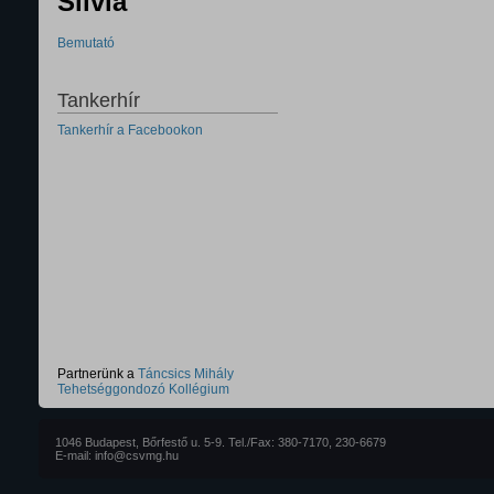
Silvia
Bemutató
Tankerhír
Tankerhír a Facebookon
Partnerünk a
Táncsics Mihály
Tehetséggondozó Kollégium
1046 Budapest, Bőrfestő u. 5-9. Tel./Fax: 380-7170, 230-6679
E-mail: info@csvmg.hu