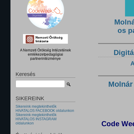
Molná
os p
A Nemzeti Örökség Intézetének
Digitá
emlékezetpedagógiai
partnerintézménye
A
Keresés
Molnár
SIKEREINK
Sikereink megtekinthetők
HIVATALOS FACEBOOK oldalunkon
Sikereink megtekinthetők
HIVATALOS INSTAGRAM
Code Wee
oldalunkon