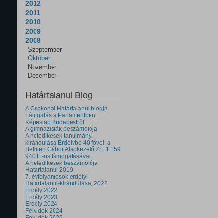
2012
2011
2010
2009
2008
Szeptember
Október
November
December
Határtalanul Blog
A Csokonai Határtalanul blogja
Látogatás a Parlamentben
Képeslap Budapestről
A gimnazisták beszámolója
A hetedikesek tanulmányi
kirándulása Erdélybe 40 fővel, a
Bethlen Gábor Alapkezelő Zrt. 1 159
940 Ft-os támogatásával
A hetedikesek beszámolója
Határtalanul 2019
7. évfolyamosok erdélyi
Határtalanul-kirándulása, 2022
Erdély 2022
Erdély 2023
Erdély 2024
Felvidék 2024
Felvidék 2025