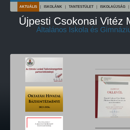
AKTUÁLIS
|
ISKOLÁNK
|
TANTESTÜLET
|
ISKOLAÚJSÁG
|
Újpesti Csokonai Vitéz 
Általános Iskola és Gimnáz