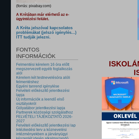
(forrás: pixabay.com)
A Krétában már elérhető az e-
ügyintézési felület.
A Kréta jelszóval kapcsolatos
problémákat (jelszó igénylés...)
ITT tudják jelezni.
FONTOS
INFORMÁCIÓK
ISKOLÁ
Felmentési kérelem 16 óra előtt
megszervezett egyéb foglalkozás
I
alól
Kérelem két testnevelésóra alóli
felmentéshez
Egyéni tanrend igénylése
Felvételi előkészítő jelentkezési
lapja
Új információk a leendő első
osztályokról
Gólyatábor jelentkezési lapja
Partnerek közösségi szolgálathoz
FELVÉTELI TÁJÉKOZTATÓ 2026-
2027
Felvételi előkészítő jelentkezési lap
Intézkedési terv a köznevelési
intézményekben a járványügyi
készenlét idején alkalmazandó