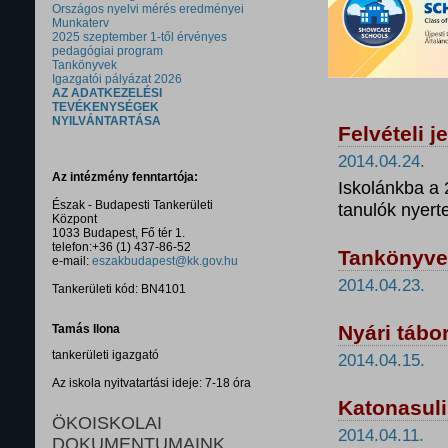
Országos nyelvi mérés eredményei
Munkaterv
2025 szeptember 1-től érvényes
pedagógiai program
Tankönyvek
Igazgatói pályázat 2026
AZ ADATKEZELÉSI
TEVÉKENYSÉGEK
NYILVÁNTARTÁSA
Felvételi j
2014.04.24.
Az intézmény fenntartója:
Iskolánkba a 
Észak - Budapesti Tankerületi
tanulók nyerte
Központ
1033 Budapest, Fő tér 1.
telefon:+36 (1) 437-86-52
Tankönyves
e-mail:
eszakbudapest@kk.gov.hu
2014.04.23.
Tankerületi kód: BN4101
Nyári tábo
Tamás Ilona
tankerületi igazgató
2014.04.15.
Az iskola nyitvatartási ideje: 7-18 óra
Katonasuli
ÖKOISKOLAI
2014.04.11.
DOKUMENTUMAINK