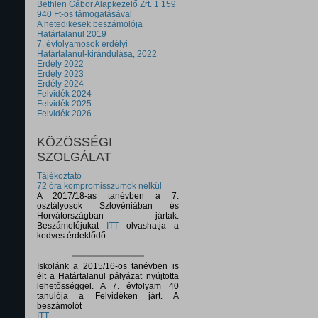
Bethlen Gábor Alapkezelő Zrt. 1 159
940 Ft-os támogatásával
A hetedikesek beszámolója
Határtalanul 2019
7. évfolyamosok erdélyi
Határtalanul-kirándulása, 2022
Erdély 2022
Erdély 2023
Erdély 2024
Felvidék 2024
Felvidék 2025
Felvidék 2026
KÖZÖSSÉGI
SZOLGÁLAT
Tájékoztató
72 óra kompromisszumok nélkül
A 2017/18-as tanévben a 7.
osztályosok Szlovéniában és
Horvátországban jártak.
Beszámolójukat
ITT
olvashatja a
kedves érdeklődő.
Iskolánk a 2015/16-os tanévben is
élt a Határtalanul pályázat nyújtotta
lehetősséggel. A 7. évfolyam 40
tanulója a Felvidéken járt. A
beszámolót
ITT