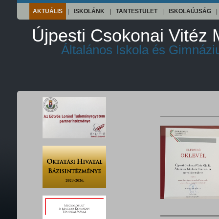
AKTUÁLIS
|
ISKOLÁNK
|
TANTESTÜLET
|
ISKOLAÚJSÁG
|
Újpesti Csokonai Vitéz 
Általános Iskola és Gimnáz