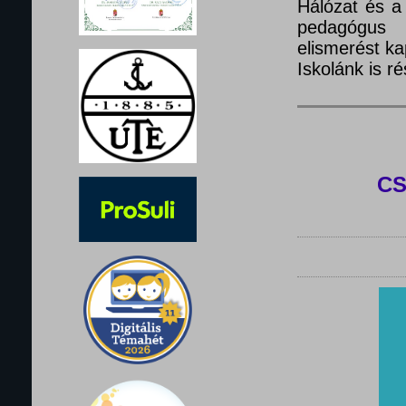
Hálózat és a
pedagógus 
elismerést ka
Iskolánk is 
C