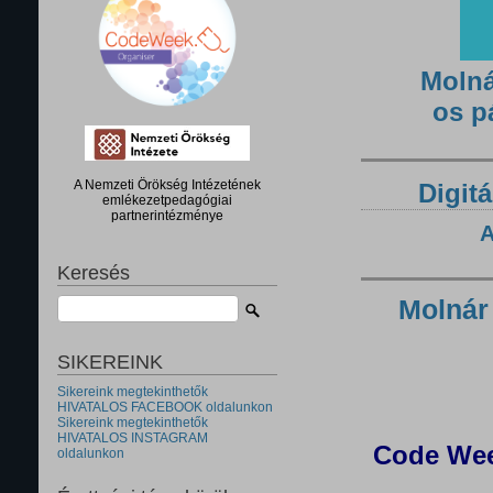
Molná
os p
A Nemzeti Örökség Intézetének
Digitá
emlékezetpedagógiai
partnerintézménye
A
Keresés
Molnár
SIKEREINK
Sikereink megtekinthetők
HIVATALOS FACEBOOK oldalunkon
Sikereink megtekinthetők
HIVATALOS INSTAGRAM
Code Wee
oldalunkon