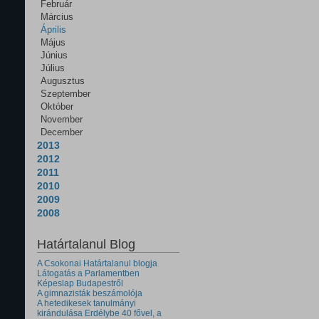
Február
Március
Április
Május
Június
Július
Augusztus
Szeptember
Október
November
December
2013
2012
2011
2010
2009
2008
Határtalanul Blog
A Csokonai Határtalanul blogja
Látogatás a Parlamentben
Képeslap Budapestről
A gimnazisták beszámolója
A hetedikesek tanulmányi
kirándulása Erdélybe 40 fővel, a