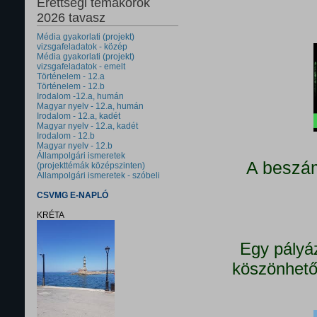
Érettségi témakörök
2026 tavasz
Média gyakorlati (projekt)
vizsgafeladatok - közép
Média gyakorlati (projekt)
vizsgafeladatok - emelt
Történelem - 12.a
Történelem - 12.b
Irodalom -12.a, humán
Magyar nyelv - 12.a, humán
Irodalom - 12.a, kadét
Magyar nyelv - 12.a, kadét
Irodalom - 12.b
Magyar nyelv - 12.b
Állampolgári ismeretek
A beszám
(projekttémák középszinten)
Állampolgári ismeretek - szóbeli
CSVMG E-NAPLÓ
KRÉTA
Egy pályá
köszönhető