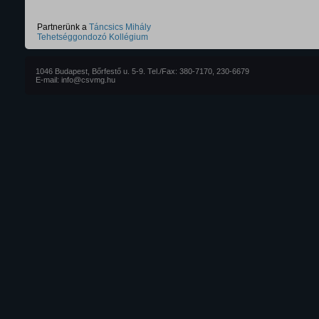
Partnerünk a
Táncsics Mihály
Tehetséggondozó Kollégium
1046 Budapest, Bőrfestő u. 5-9. Tel./Fax: 380-7170, 230-6679
E-mail: info@csvmg.hu