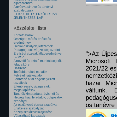
eljárásrendről
A gyógytestnevelés törvényi
szabályozása
ETIKA / HIT- ÉS ERKÖLCSTAN
JELENTKEZÉSI LAP
Közzétételi lista
Körzethatárok
Országos mérés-értékelés
eredmények
Iskolai osztályok, létszámok
Pedagógusok végzettség szerint
">Az Újpes
Érettségi vizsgák átlageredményei
SZMSZ
Microsoft 
A nevelő és oktató munkát segitők
feladatköre
2021/22
Házirend
Továbbtanulási mutatók
nemzetközi 
Felvételi tájékoztató
Fenntartó által engedélyezett
hazai Micr
osztályok
Ellenőrzések, vizsgálatok,
váltunk.
megállapítások
Tanulók kimaradása, évismétlés
pedagóguso
Hétvégi házi feladatok, dolgozatok
szabályai
ös tanévre 
Az osztályozó vizsga szabályai
Értékelési szabályzat
Középiskolák visszajelzése
Választható tagozatok