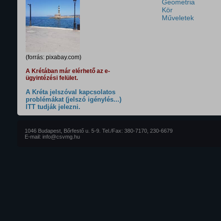
Geometria
Kör
Műveletek
(forrás: pixabay.com)
A Krétában már elérhető az e-
ügyintézési felület.
A Kréta jelszóval kapcsolatos
problémákat (jelszó igénylés...)
ITT tudják jelezni.
1046 Budapest, Bőrfestő u. 5-9. Tel./Fax: 380-7170, 230-6679
E-mail: info@csvmg.hu