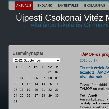
AKTUÁLIS
|
ISKOLÁNK
|
TANTESTÜLET
|
ISKOLAÚJSÁG
|
Újpesti Csokonai Vitéz 
Általános Iskola és Gimnáz
Eseménynaptár
TÁMOP-os proj
2010.06.17.
H
K
SZ
CS
P
SZ
V
Tisztelt érdek
lezajlott TÁMOP
01
02
olvashatnak.
03
04
05
06
07
08
09
10
11
12
13
14
15
16
Tisztelt érdeklődő
TÁMOP-os projektek
17
18
19
20
21
22
23
Tóth Anett
24
25
26
27
28
29
30
Fussunk,játsszunk
31
osztályosok számá
formája.Alkalmas 