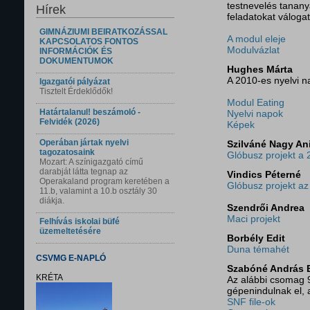
testnevelés tanany
Hírek
feladatokat váloga
GIMNÁZIUMI BEIRATKOZÁSSAL
A modul eleje
KAPCSOLATOS FONTOS
Modulvázlat
INFORMÁCIÓK ÉS
DOKUMENTUMOK
Hughes Márta
A 2010-es nyelvi n
Igazgatói pályázat
Tisztelt Érdeklődők!
Modul Eating
Határtalanul! beszámoló -
Nyelvi napok
Felvidék (2026)
Képek
Operában jártak nyelvi
Szilváné Nagy An
tagozatosaink
Glóbusz projekt a 
Mozart: A színigazgató című
darabját látta tegnap az
Vindics Péterné
Operakaland program keretében a
Glóbusz projekt az
11.b, valamint a 10.b osztály 30
diákja.
Szendrői Andrea
Maci projekt
Felhívás iskolai büfé
üzemeltetésére
Borbély Edit
Duna témahét
CSVMG E-NAPLÓ
Szabóné András E
KRÉTA
Az alábbi csomag 9
gépenindulnak el,
SNF file-ok