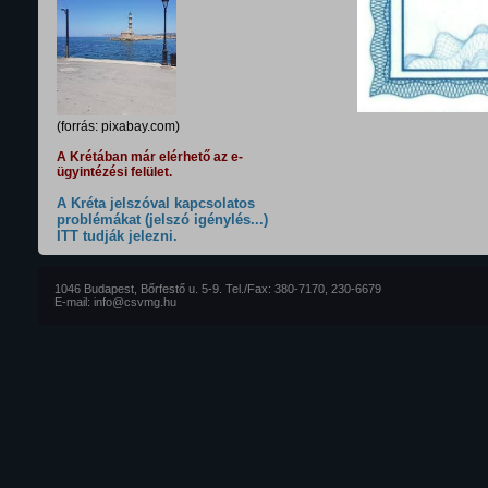
(forrás: pixabay.com)
A Krétában már elérhető az e-
ügyintézési felület.
A Kréta jelszóval kapcsolatos
problémákat (jelszó igénylés...)
ITT tudják jelezni.
1046 Budapest, Bőrfestő u. 5-9. Tel./Fax: 380-7170, 230-6679
E-mail: info@csvmg.hu