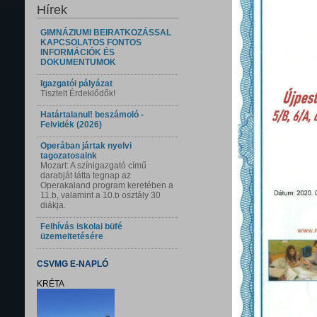
Hírek
GIMNÁZIUMI BEIRATKOZÁSSAL
KAPCSOLATOS FONTOS
INFORMÁCIÓK ÉS
DOKUMENTUMOK
Igazgatói pályázat
Tisztelt Érdeklődők!
Határtalanul! beszámoló -
Felvidék (2026)
Operában jártak nyelvi
tagozatosaink
Mozart: A színigazgató című
darabját látta tegnap az
Operakaland program keretében a
11.b, valamint a 10.b osztály 30
diákja.
Felhívás iskolai büfé
üzemeltetésére
CSVMG E-NAPLÓ
KRÉTA