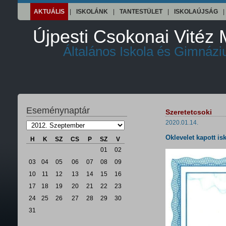
AKTUÁLIS
|
ISKOLÁNK
|
TANTESTÜLET
|
ISKOLAÚJSÁG
|
Újpesti Csokonai Vitéz 
Általános Iskola és Gimnáz
Eseménynaptár
Szeretetcsoki
2020.01.14.
Oklevelet kapott is
H
K
SZ
CS
P
SZ
V
01
02
03
04
05
06
07
08
09
10
11
12
13
14
15
16
17
18
19
20
21
22
23
24
25
26
27
28
29
30
31