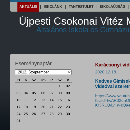
AKTUÁLIS
|
ISKOLÁNK
|
TANTESTÜLET
|
ISKOLAÚJSÁG
|
Újpesti Csokonai Vitéz 
Általános Iskola és Gimnáz
Eseménynaptár
Karácsonyi vid
2020.12.18.
H
K
SZ
CS
P
SZ
V
Kedves Gimisek
videóval szeret
01
02
03
04
05
06
07
08
09
https://www.youtu
10
11
12
13
14
15
16
fbclid=IwAR32dn
iO3RLQ&v=n-zQaeg
17
18
19
20
21
22
23
24
25
26
27
28
29
30
31