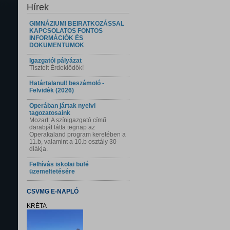
Hírek
GIMNÁZIUMI BEIRATKOZÁSSAL
KAPCSOLATOS FONTOS
INFORMÁCIÓK ÉS
DOKUMENTUMOK
Igazgatói pályázat
Tisztelt Érdeklődők!
Határtalanul! beszámoló -
Felvidék (2026)
Operában jártak nyelvi
tagozatosaink
Mozart: A színigazgató című
darabját látta tegnap az
Operakaland program keretében a
11.b, valamint a 10.b osztály 30
diákja.
Felhívás iskolai büfé
üzemeltetésére
CSVMG E-NAPLÓ
KRÉTA