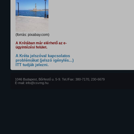
(forrás: pixabay.com)
A Krétában már elérhető az e-
ügyintézési felület.
A Kréta jelszóval kapcsolatos
problémákat (jelszó igénylés...)
ITT tudják jelezni.
1046 Budapest, Bőrfestő u. 5-9. Tel./Fax: 380-7170, 230-6679
E-mail: info@csvmg.hu