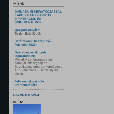
Hírek
GIMNÁZIUMI BEIRATKOZÁSSAL
KAPCSOLATOS FONTOS
INFORMÁCIÓK ÉS
DOKUMENTUMOK
Igazgatói pályázat
Tisztelt Érdeklődők!
Határtalanul! beszámoló -
Felvidék (2026)
Operában jártak nyelvi
tagozatosaink
Mozart: A színigazgató című
darabját látta tegnap az
Operakaland program keretében a
11.b, valamint a 10.b osztály 30
diákja.
Felhívás iskolai büfé
üzemeltetésére
CSVMG E-NAPLÓ
KRÉTA