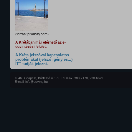
(forrás: pixabay.com)
A Krétában már elérhető az e-
ügyintézési felület.
A Kréta jelszóval kapcsolatos
problémákat (jelszó igénylés...)
ITT tudják jelezni.
1046 Budapest, Bőrfestő u. 5-9. Tel./Fax: 380-7170, 230-6679
E-mail: info@csvmg.hu