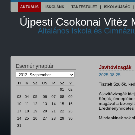
AKTUÁLIS
|
ISKOLÁNK
|
TANTESTÜLET
|
ISKOLAÚJSÁG
|
Újpesti Csokonai Vitéz 
Általános Iskola és Gimnáz
Eseménynaptár
Javítóvizsgák
2025.08.25.
H
K
SZ
CS
P
SZ
V
Tisztelt Szülők, ke
01
02
A javítóvizsgák id
03
04
05
06
07
08
09
Kérjük, ünneplőbe
magával a bizonyít
10
11
12
13
14
15
16
Eredményhirdetés 
17
18
19
20
21
22
23
Mindenkinek sok si
24
25
26
27
28
29
30
31