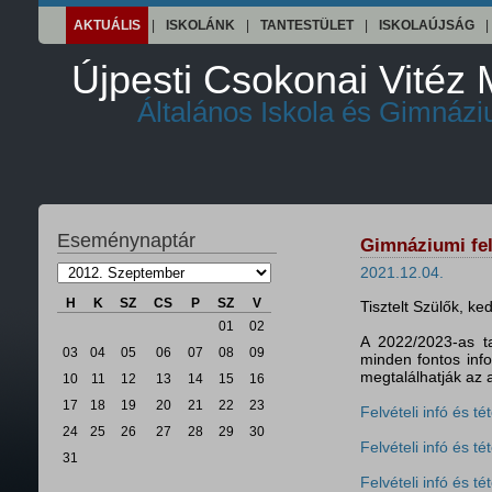
AKTUÁLIS
|
ISKOLÁNK
|
TANTESTÜLET
|
ISKOLAÚJSÁG
|
Újpesti Csokonai Vitéz 
Általános Iskola és Gimnáz
Eseménynaptár
Gimnáziumi fel
2021.12.04.
H
K
SZ
CS
P
SZ
V
Tisztelt Szülők, k
01
02
A 2022/2023-as ta
03
04
05
06
07
08
09
minden fontos infor
megtalálhatják az a
10
11
12
13
14
15
16
17
18
19
20
21
22
23
Felvételi infó és t
24
25
26
27
28
29
30
Felvételi infó és t
31
Felvételi infó és t