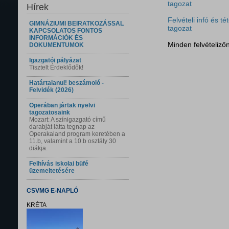
tagozat
Hírek
Felvételi infó és 
GIMNÁZIUMI BEIRATKOZÁSSAL
tagozat
KAPCSOLATOS FONTOS
INFORMÁCIÓK ÉS
Minden felvételiző
DOKUMENTUMOK
Igazgatói pályázat
Tisztelt Érdeklődők!
Határtalanul! beszámoló -
Felvidék (2026)
Operában jártak nyelvi
tagozatosaink
Mozart: A színigazgató című
darabját látta tegnap az
Operakaland program keretében a
11.b, valamint a 10.b osztály 30
diákja.
Felhívás iskolai büfé
üzemeltetésére
CSVMG E-NAPLÓ
KRÉTA