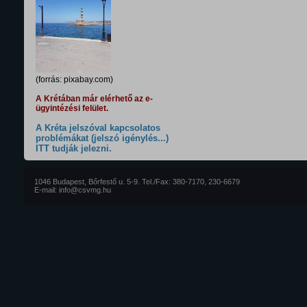
(forrás: pixabay.com)
A Krétában már elérhető az e-
ügyintézési felület.
A Kréta jelszóval kapcsolatos
problémákat (jelszó igénylés...)
ITT tudják jelezni.
1046 Budapest, Bőrfestő u. 5-9. Tel./Fax: 380-7170, 230-6679
E-mail: info@csvmg.hu