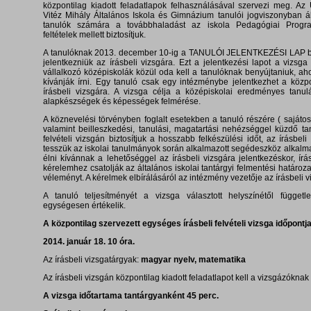
központilag kiadott feladatlapok felhasználásával szervezi meg. Az
Vitéz Mihály Általános Iskola és Gimnázium tanulói jogviszonyban á
tanulók számára a továbbhaladást az iskola Pedagógiai Program
feltételek mellett biztosítjuk.
A tanulóknak 2013. december 10-ig a TANULÓI JELENTKEZÉSI LAP be
jelentkezniük az írásbeli vizsgára. Ezt a jelentkezési lapot a vizs
vállalkozó középiskolák közül oda kell a tanulóknak benyújtaniuk, aho
kívánják írni. Egy tanuló csak egy intézménybe jelentkezhet a közpo
írásbeli vizsgára. A vizsga célja a középiskolai eredményes tanu
alapkészségek és képességek felmérése.
A köznevelési törvényben foglalt esetekben a tanuló részére ( sajátos
valamint beilleszkedési, tanulási, magatartási nehézséggel küzdő t
felvételi vizsgán biztosítjuk a hosszabb felkészülési időt, az írásbel
tesszük az iskolai tanulmányok során alkalmazott segédeszköz alkalma
élni kívánnak a lehetőséggel az írásbeli vizsgára jelentkezéskor, ír
kérelemhez csatolják az általános iskolai tantárgyi felmentési határoza
véleményt. A kérelmek elbírálásáról az intézmény vezetője az írásbeli vi
A tanuló teljesítményét a vizsga választott helyszínétől függetl
egységesen értékelik.
A központilag szervezett egységes írásbeli felvételi vizsga időpontj
2014. január 18. 10 óra.
Az írásbeli vizsgatárgyak:
magyar nyelv, matematika
Az írásbeli vizsgán központilag kiadott feladatlapot kell a vizsgázóknak 
A vizsga időtartama tantárgyanként 45 perc.