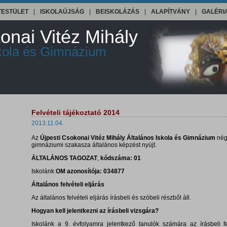
TESTÜLET
|
ISKOLAÚJSÁG
|
BEISKOLÁZÁS
|
ALAPÍTVÁNY
|
GALÉRI
onai Vitéz Mihály
skola és Gimnázium
Felvételi tájékoztató 2014
2013.11.04.
Az
Újpesti Csokonai Vitéz Mihály Általános Iskola és Gimnázium
nég
gimnáziumi szakasza általános képzést nyújt.
ÁLTALÁNOS TAGOZAT
,
kódszáma: 01
Iskolánk
OM azonosítója: 034877
Általános felvételi eljárás
Az általános felvételi eljárás írásbeli és szóbeli részből áll.
Hogyan kell jelentkezni az írásbeli vizsgára?
Iskolánk a 9. évfolyamra jelentkező tanulók számára az írásbeli fe