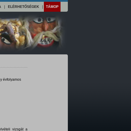
A
|
ELÉRHETŐSÉGEK
|
TÁMOP
y évfolyamos
lvételi vizsgát a