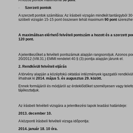
A hozott pontok maximuma
30 pont
.
·
Szerzett pontok
A szerzett pontok számítása: Az írásbeli vizsgán mindkét tantárgyból 30
szóbeli vizsgán 15-15 pont összesen tehát maximum
90 pont
szerezhet
A maximálisan elérhető felvételi pontszám a hozott és a szerzett p
120 pont.
A jelentkezőket a felvételi pontszámuk alapján rangsoroljuk. Azonos p
20/2012.(VIII.31.) EMMI rendelet 40.§ (3) pontja alapján járunk el.
2. Rendkívüli felvételi eljárás
A törvény alapján a középfokú oktatási intézmények igazgatói rendkívüli 
írhatnak ki
2014. május 5. és augusztus 29. között.
Ennek formájáról és módjáról az érdeklődőket személyesen vagy telef
tájékoztatjuk.
Az írásbeli felvételi vizsgára a jelentkezési lapok leadási határideje:
2013. december 10.
A központi írásbeli felvételi vizsga időpontja:
2014. január 18. 10 óra.