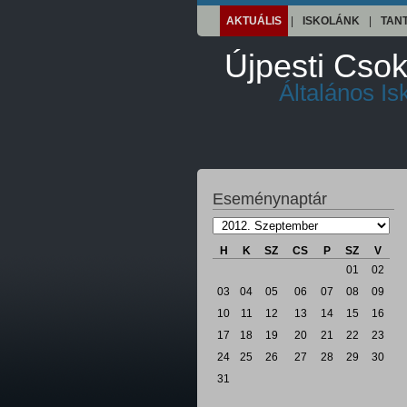
AKTUÁLIS
|
ISKOLÁNK
|
TAN
Újpesti Csok
Általános I
Eseménynaptár
H
K
SZ
CS
P
SZ
V
01
02
03
04
05
06
07
08
09
10
11
12
13
14
15
16
17
18
19
20
21
22
23
24
25
26
27
28
29
30
31