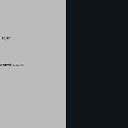
nlapján
edményei alapján