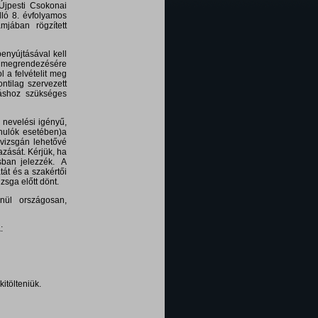
 Újpesti Csokonai
lló 8. évfolyamos
jában rögzített
nyújtásával kell
ga megrendezésére
l a felvételit meg
ntilag szervezett
láshoz szükséges
 nevelési igényű,
anulók esetében)a
i vizsgán lehetővé
zását. Kérjük, ha
ásban jelezzék. A
tát és a szakértői
zsga előtt dönt.
enül országosan,
a
:
kitölteniük.