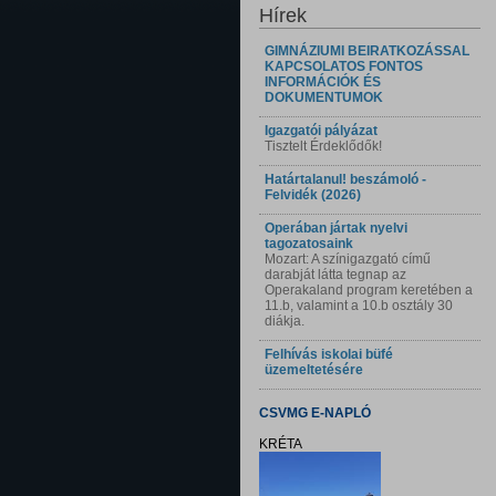
Hírek
GIMNÁZIUMI BEIRATKOZÁSSAL
KAPCSOLATOS FONTOS
INFORMÁCIÓK ÉS
DOKUMENTUMOK
Igazgatói pályázat
Tisztelt Érdeklődők!
Határtalanul! beszámoló -
Felvidék (2026)
Operában jártak nyelvi
tagozatosaink
Mozart: A színigazgató című
darabját látta tegnap az
Operakaland program keretében a
11.b, valamint a 10.b osztály 30
diákja.
Felhívás iskolai büfé
üzemeltetésére
CSVMG E-NAPLÓ
KRÉTA