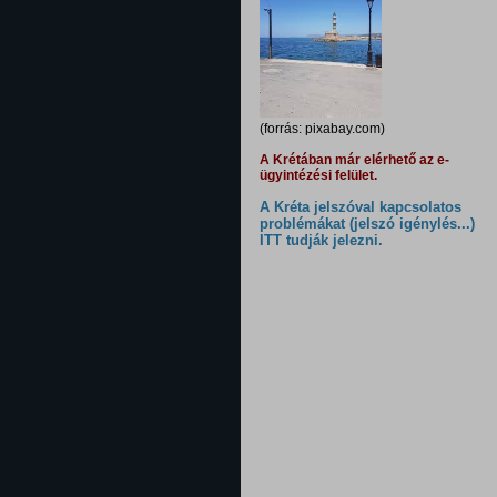
(forrás: pixabay.com)
A Krétában már elérhető az e-
ügyintézési felület.
A Kréta jelszóval kapcsolatos
problémákat (jelszó igénylés...)
ITT tudják jelezni.