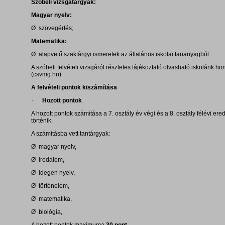
Szóbeli vizsgatárgyak:
Magyar nyelv:
Ø szövegértés;
Matematika:
Ø alapvető szaktárgyi ismeretek az általános iskolai tananyagból.
A szóbeli felvételi vizsgáról részletes tájékoztató olvasható iskolánk ho
(csvmg.hu)
A felvételi pontok kiszámítása
·
Hozott pontok
A hozott pontok számítása a 7. osztály év végi és a 8. osztály félévi er
történik.
A számításba vett tantárgyak:
Ø magyar nyelv,
Ø irodalom,
Ø idegen nyelv,
Ø történelem,
Ø matematika,
Ø biológia,