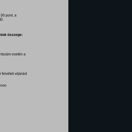
-30 pont, a
ő.
ontok összege:
ontszám esetén a
felvételi eljárást
onon