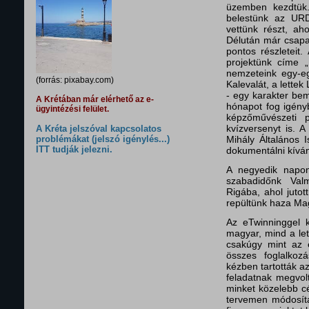
üzemben kezdtük.
belestünk az URD
vettünk részt, aho
Délután már csapat
pontos részleteit.
projektünk címe „
nemzeteink egy-eg
(forrás: pixabay.com)
Kalevalát, a lette
- egy karakter bem
A Krétában már elérhető az e-
hónapot fog igényb
ügyintézési felület.
képzőművészeti pá
kvízversenyt is. A
A Kréta jelszóval kapcsolatos
problémákat (jelszó igénylés...)
Mihály Általános 
ITT tudják jelezni.
dokumentálni kívá
A negyedik napon 
szabadidőnk Valm
Rigába, ahol jutot
repültünk haza Ma
Az eTwinninggel k
magyar, mind a let
csakúgy mint az e
összes foglalkozá
kézben tartották a
feladatnak megvolt
minket közelebb cé
tervemen módosíta