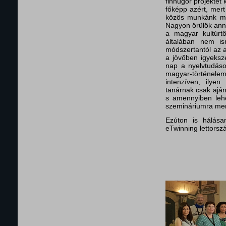
finnugor projektet 
főképp azért, mert 
közös munkánk mé
Nagyon örülök anna
a magyar kultúrtö
általában nem is
módszertantól az a
a jövőben igyeksz
nap a nyelvtudáso
magyar-történel
intenzíven, ilye
tanárnak csak ajá
s amennyiben lehe
szemináriumra me
Ezúton is hálása
eTwinning lettors