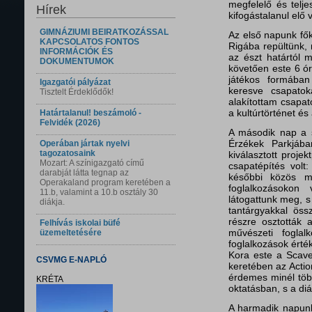
megfelelő és telje
Hírek
kifogástalanul elő v
GIMNÁZIUMI BEIRATKOZÁSSAL
Az első napunk fők
KAPCSOLATOS FONTOS
Rigába repültünk, m
INFORMÁCIÓK ÉS
az észt határtól m
DOKUMENTUMOK
követően este 6 órá
játékos formában
Igazgatói pályázat
keresve csapatok
Tisztelt Érdeklődők!
alakítottam csapat
a kultúrtörténet é
Határtalanul! beszámoló -
Felvidék (2026)
A második nap a s
Érzékek Parkjába
Operában jártak nyelvi
tagozatosaink
kiválasztott proje
Mozart: A színigazgató című
csapatépítés volt
darabját látta tegnap az
későbbi közös mu
Operakaland program keretében a
foglalkozásokon
11.b, valamint a 10.b osztály 30
látogattunk meg, s
diákja.
tantárgyakkal öss
részre osztották a
Felhívás iskolai büfé
művészeti fogla
üzemeltetésére
foglalkozások érté
Kora este a Scave
CSVMG E-NAPLÓ
keretében az Acti
érdemes minél töb
KRÉTA
oktatásban, s a d
A harmadik napunk