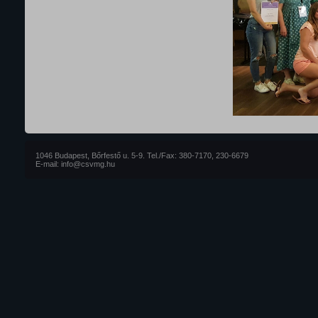
1046 Budapest, Bőrfestő u. 5-9. Tel./Fax: 380-7170, 230-6679
E-mail: info@csvmg.hu