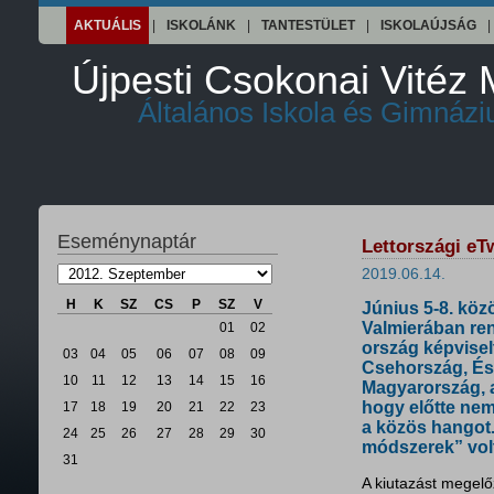
AKTUÁLIS
|
ISKOLÁNK
|
TANTESTÜLET
|
ISKOLAÚJSÁG
|
Újpesti Csokonai Vitéz 
Általános Iskola és Gimnáz
Eseménynaptár
Lettországi e
2019.06.14.
H
K
SZ
CS
P
SZ
V
Június 5-8. közö
Valmierában re
01
02
ország képvisel
03
04
05
06
07
08
09
Csehország, Ész
10
11
12
13
14
15
16
Magyarország, 
hogy előtte ne
17
18
19
20
21
22
23
a közös hangot.
24
25
26
27
28
29
30
módszerek” volt
31
A kiutazást megelőz