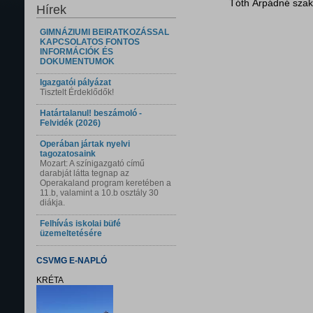
Tóth Árpádné szak
Hírek
GIMNÁZIUMI BEIRATKOZÁSSAL
KAPCSOLATOS FONTOS
INFORMÁCIÓK ÉS
DOKUMENTUMOK
Igazgatói pályázat
Tisztelt Érdeklődők!
Határtalanul! beszámoló -
Felvidék (2026)
Operában jártak nyelvi
tagozatosaink
Mozart: A színigazgató című
darabját látta tegnap az
Operakaland program keretében a
11.b, valamint a 10.b osztály 30
diákja.
Felhívás iskolai büfé
üzemeltetésére
CSVMG E-NAPLÓ
KRÉTA