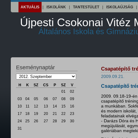
AKTUÁLIS
|
ISKOLÁNK
|
TANTESTÜLET
|
ISKOLAÚJSÁG
|
Újpesti Csokonai Vitéz 
Általános Iskola és Gimnáz
Eseménynaptár
Csapatépítő tr
2009.09.21.
H
K
SZ
CS
P
SZ
V
Csapatépítő tré
01
02
2009. 09.18-19-én
03
04
05
06
07
08
09
csapatépítő tréning
a munkában. Sokfél
10
11
12
13
14
15
16
és modern iskolát,
17
18
19
20
21
22
23
feladatainak elvég
- Darázs Dóra és H
24
25
26
27
28
29
30
megújulását, egymá
31
galériában megtek