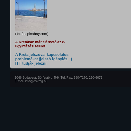
(forrás: pixabay.com)
A Krétában már elérhető az e-
ügyintézési felület.
A Kréta jelszóval kapcsolatos
problémákat (jelszó igénylés...)
ITT tudják jelezni.
1046 Budapest, Bőrfestő u. 5-9. Tel./Fax: 380-7170, 230-6679
E-mail: info@csvmg.hu