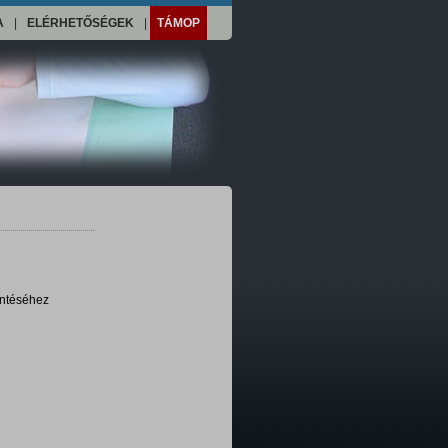
A
|
ELÉRHETŐSÉGEK
|
TÁMOP
intéséhez