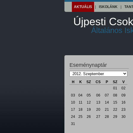
AKTUÁLIS
|
ISKOLÁNK
|
TAN
Újpesti Csok
Általános I
Eseménynaptár
H
K
SZ
CS
P
SZ
V
01
02
03
04
05
06
07
08
09
10
11
12
13
14
15
16
17
18
19
20
21
22
23
24
25
26
27
28
29
30
31