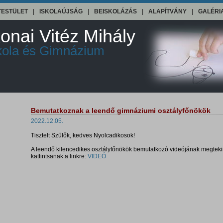
TESTÜLET
|
ISKOLAÚJSÁG
|
BEISKOLÁZÁS
|
ALAPÍTVÁNY
|
GALÉRI
onai Vitéz Mihály
skola és Gimnázium
Bemutatkoznak a leendő gimnáziumi osztályfőnökök
2022.12.05.
Tisztelt Szülők, kedves Nyolcadikosok!
A leendő kilencedikes osztályfőnökök bemutatkozó videójának megtek
kattintsanak a linkre:
VIDEÓ