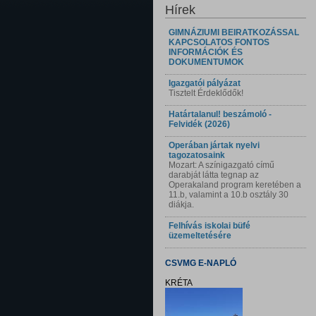
Hírek
GIMNÁZIUMI BEIRATKOZÁSSAL
KAPCSOLATOS FONTOS
INFORMÁCIÓK ÉS
DOKUMENTUMOK
Igazgatói pályázat
Tisztelt Érdeklődők!
Határtalanul! beszámoló -
Felvidék (2026)
Operában jártak nyelvi
tagozatosaink
Mozart: A színigazgató című
darabját látta tegnap az
Operakaland program keretében a
11.b, valamint a 10.b osztály 30
diákja.
Felhívás iskolai büfé
üzemeltetésére
CSVMG E-NAPLÓ
KRÉTA