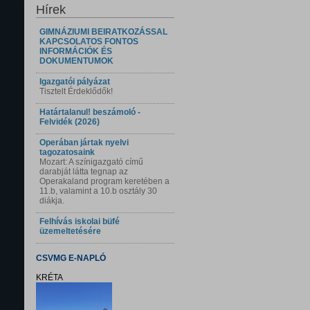
Hírek
GIMNÁZIUMI BEIRATKOZÁSSAL
KAPCSOLATOS FONTOS
INFORMÁCIÓK ÉS
DOKUMENTUMOK
Igazgatói pályázat
Tisztelt Érdeklődők!
Határtalanul! beszámoló -
Felvidék (2026)
Operában jártak nyelvi
tagozatosaink
Mozart: A színigazgató című
darabját látta tegnap az
Operakaland program keretében a
11.b, valamint a 10.b osztály 30
diákja.
Felhívás iskolai büfé
üzemeltetésére
CSVMG E-NAPLÓ
KRÉTA