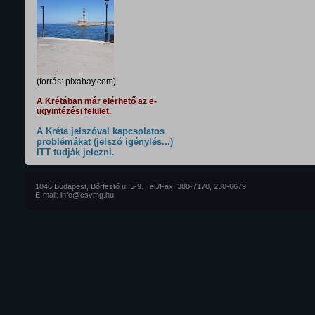
(forrás: pixabay.com)
A Krétában már elérhető az e-
ügyintézési felület.
A Kréta jelszóval kapcsolatos
problémákat (jelszó igénylés...)
ITT tudják jelezni.
1046 Budapest, Bőrfestő u. 5-9. Tel./Fax: 380-7170, 230-6679
E-mail: info@csvmg.hu