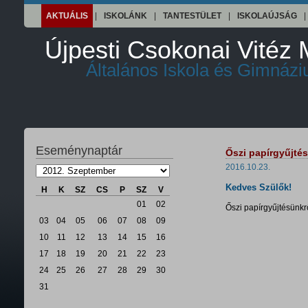
AKTUÁLIS
|
ISKOLÁNK
|
TANTESTÜLET
|
ISKOLAÚJSÁG
|
Újpesti Csokonai Vitéz 
Általános Iskola és Gimnáz
Eseménynaptár
Őszi papírgyűjté
2016.10.23.
Kedves Szülők!
H
K
SZ
CS
P
SZ
V
01
02
Őszi papírgyűjtésünkr
03
04
05
06
07
08
09
10
11
12
13
14
15
16
17
18
19
20
21
22
23
24
25
26
27
28
29
30
31