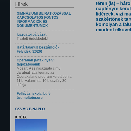
téren (is) – hár
Hírek
napfényre kerülj
GIMNÁZIUMI BEIRATKOZÁSSAL
lidércek, vízi 
KAPCSOLATOS FONTOS
szakértőnek tart
INFORMÁCIÓK ÉS
komolyan a fal
DOKUMENTUMOK
mindent elkövet
Igazgatói pályázat
Tisztelt Érdeklődők!
Határtalanul! beszámoló -
Felvidék (2026)
Operában jártak nyelvi
tagozatosaink
Mozart: A színigazgató című
darabját látta tegnap az
Operakaland program keretében a
11.b, valamint a 10.b osztály 30
diákja.
Felhívás iskolai büfé
üzemeltetésére
CSVMG E-NAPLÓ
KRÉTA