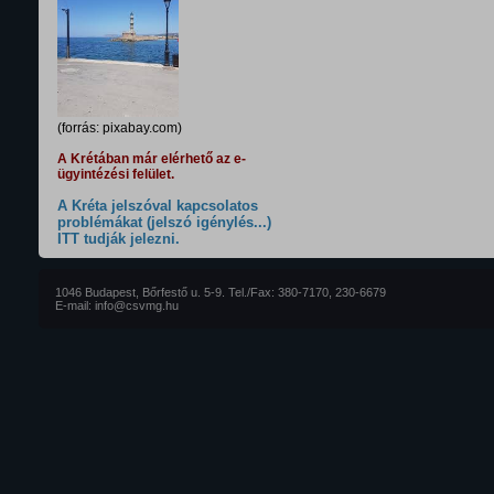
(forrás: pixabay.com)
A Krétában már elérhető az e-
ügyintézési felület.
A Kréta jelszóval kapcsolatos
problémákat (jelszó igénylés...)
ITT tudják jelezni.
1046 Budapest, Bőrfestő u. 5-9. Tel./Fax: 380-7170, 230-6679
E-mail: info@csvmg.hu