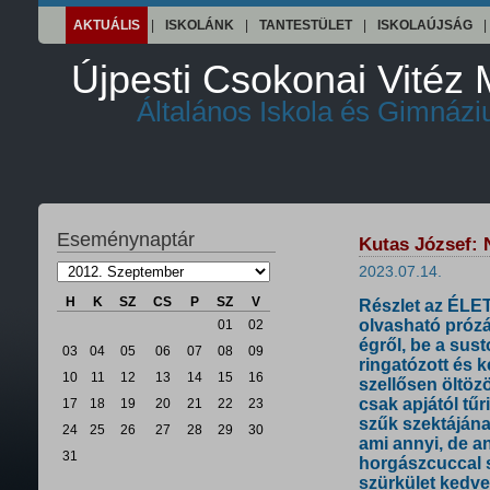
AKTUÁLIS
|
ISKOLÁNK
|
TANTESTÜLET
|
ISKOLAÚJSÁG
|
Újpesti Csokonai Vitéz 
Általános Iskola és Gimnáz
Eseménynaptár
Kutas József: N
2023.07.14.
H
K
SZ
CS
P
SZ
V
Részlet az ÉLE
olvasható prózá
01
02
égről, be a sus
03
04
05
06
07
08
09
ringatózott és k
10
11
12
13
14
15
16
szellősen öltöz
csak apjától tűr
17
18
19
20
21
22
23
szűk szektájána
24
25
26
27
28
29
30
ami annyi, de an
31
horgászcuccal 
szürkület kedves