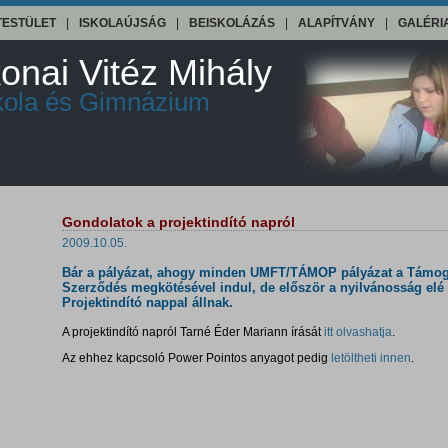
TESTÜLET
|
ISKOLAÚJSÁG
|
BEISKOLÁZÁS
|
ALAPÍTVÁNY
|
GALÉRI
onai Vitéz Mihály
skola és Gimnázium
Gondolatok a projektindító napról
2009.10.05.
Bár a pályázat, ahogy minden UMFT/TÁMOP pályázat a Támog
Szerződés megkötésével indul, de először a nyilvánosság elé 
Projektindító nappal állnak.
A projektindító napról Tarné Éder Mariann írását
itt olvashatja
.
Az ehhez kapcsoló Power Pointos anyagot pedig
letöltheti innen
.