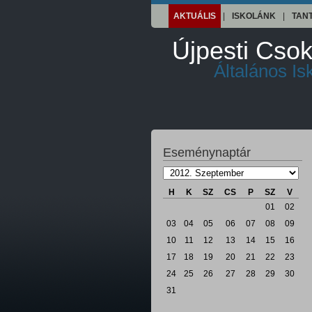
AKTUÁLIS
|
ISKOLÁNK
|
TAN
Újpesti Csok
Általános I
Eseménynaptár
H
K
SZ
CS
P
SZ
V
01
02
03
04
05
06
07
08
09
10
11
12
13
14
15
16
17
18
19
20
21
22
23
24
25
26
27
28
29
30
31