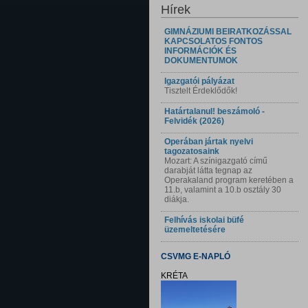
Hírek
GIMNÁZIUMI BEIRATKOZÁSSAL
KAPCSOLATOS FONTOS
INFORMÁCIÓK ÉS
DOKUMENTUMOK
Igazgatói pályázat
Tisztelt Érdeklődők!
Határtalanul! beszámoló -
Felvidék (2026)
Operában jártak nyelvi
tagozatosaink
Mozart: A színigazgató című
darabját látta tegnap az
Operakaland program keretében a
11.b, valamint a 10.b osztály 30
diákja.
Felhívás iskolai büfé
üzemeltetésére
CSVMG E-NAPLÓ
KRÉTA