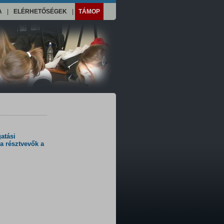
A
|
ELÉRHETŐSÉGEK
|
TÁMOP
atási
a résztvevők a