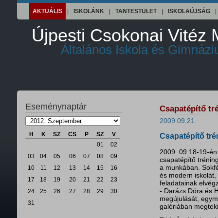
AKTUÁLIS
|
ISKOLÁNK
|
TANTESTÜLET
|
ISKOLAÚJSÁG
|
Újpesti Csokonai Vitéz 
Általános Iskola és Gimnáz
Eseménynaptár
Csapatépítő tr
2009.09.21.
H
K
SZ
CS
P
SZ
V
Csapatépítő tré
01
02
2009. 09.18-19-én
03
04
05
06
07
08
09
csapatépítő tréning
a munkában. Sokfél
10
11
12
13
14
15
16
és modern iskolát,
17
18
19
20
21
22
23
feladatainak elvég
- Darázs Dóra és H
24
25
26
27
28
29
30
megújulását, egymá
31
galériában megtek