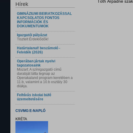
Tóth Árpádné szak
Hírek
GIMNÁZIUMI BEIRATKOZÁSSAL
KAPCSOLATOS FONTOS
INFORMÁCIÓK ÉS
DOKUMENTUMOK
Igazgatói pályázat
Tisztelt Érdeklődők!
Határtalanul! beszámoló -
Felvidék (2026)
Operában jártak nyelvi
tagozatosaink
Mozart: A színigazgató című
darabját látta tegnap az
Operakaland program keretében a
11.b, valamint a 10.b osztály 30
diákja.
Felhívás iskolai büfé
üzemeltetésére
CSVMG E-NAPLÓ
KRÉTA