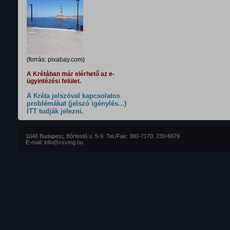
(forrás: pixabay.com)
A Krétában már elérhető az e-
ügyintézési felület.
A Kréta jelszóval kapcsolatos
problémákat (jelszó igénylés...)
ITT tudják jelezni.
1046 Budapest, Bőrfestő u. 5-9. Tel./Fax: 380-7170, 230-6679
E-mail: info@csvmg.hu